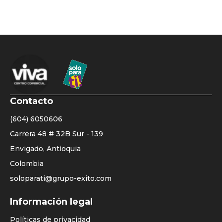
Contacto
(604) 6050606
Carrera 48 # 32B Sur - 139
Envigado, Antioquia
Colombia
soloparati@grupo-exito.com
Listado
Información legal
enlaces
Políticas de privacidad