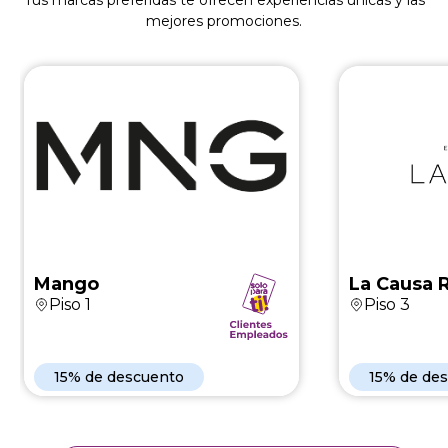
mejores promociones.
Mango
La 
En nueva coleccion
15% de des
Mango
La Causa 
Piso 1
Piso 3
Ver Marca
15% de descuento
15% de de