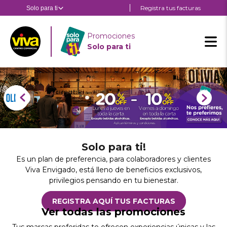
Pasar
Registra tus facturas
Solo para ti
Estás en:
Estás en
al
contenido
Sol
principal
Promociones
par
Solo para ti
ti
Solo para ti!
Es un plan de preferencia, para colaboradores y clientes
Viva Envigado, está lleno de beneficios exclusivos,
privilegios pensando en tu bienestar.
REGISTRA AQUÍ TUS FACTURAS
Ver todas las promociones
Tus marcas preferidas te ofrecen experiencias únicas y las