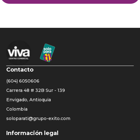
Contacto
(604) 6050606
Carrera 48 # 32B Sur - 139
Envigado, Antioquia
Colombia
soloparati@grupo-exito.com
Listado
Información legal