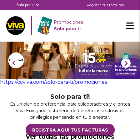
Pasar
Registra tus facturas
Solo para ti
Estás en:
Estás en
al
contenido
Sol
principal
Promociones
par
Solo para ti
ti
https://ccviva.com/solo-para-ti/promociones
Solo para ti!
Es un plan de preferencia, para colaboradores y clientes
Viva Envigado, está lleno de beneficios exclusivos,
privilegios pensando en tu bienestar.
REGISTRA AQUÍ TUS FACTURAS
Ver todas las promociones