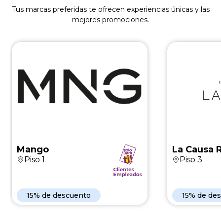
Tus marcas preferidas te ofrecen experiencias únicas y las
mejores promociones.
Mango
La 
En nueva coleccion
15% de des
Mango
La Causa 
Piso 1
Piso 3
Ver Marca
15% de descuento
15% de de