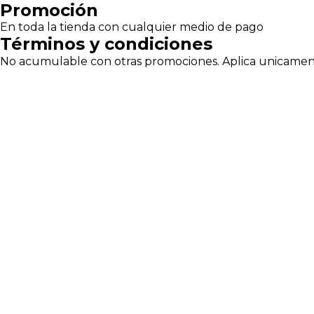
Pasar
Promoción
al
En toda la tienda con cualquier medio de pago
contenido
Términos y condiciones
principal
No acumulable con otras promociones. Aplica unicamente