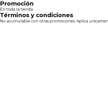
Pasar
Promoción
al
En toda la tienda
contenido
Términos y condiciones
principal
No acumulable con otras promociones. Aplica unicamente