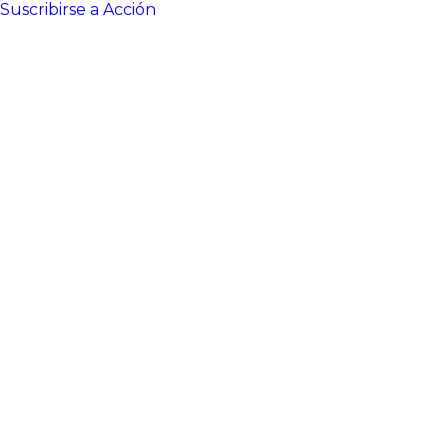
Pasar
Suscribirse a Acción
al
contenido
principal