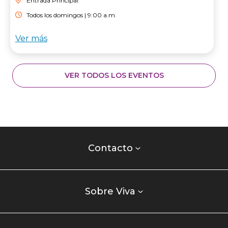
Entrada Principal
Todos los domingos | 9:00 a.m.
Ver más
VER TODOS LOS EVENTOS
Contacto
centro
Contacto
comercial
Listados
enlaces
Sobre Viva
centro
comercial