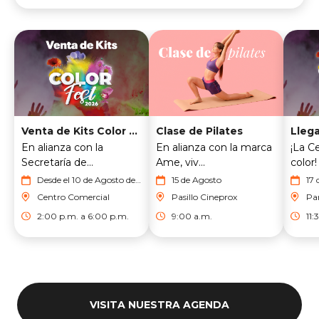
Venta de Kits Color Fest
Clase de Pilates
En alianza con la
En alianza con la marca
¡La Ce
Secretaría de...
Ame, viv...
color! 
Desde el 10 de Agosto del
15 de Agosto
17 
2026 hasta el 16 de
Centro Comercial
Pasillo Cineprox
Pa
Agosto del 2026
Co
2:00 p.m. a 6:00 p.m.
9:00 a.m.
11:
VISITA NUESTRA AGENDA