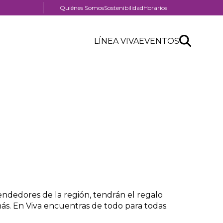
Menú
Quiénes Somos
Sostenibilidad
Horarios
pre
Menú
header
Search
Buscar
Header
LÍNEA VIVA
EVENTOS
Menú
API
centro
header
form
comercial
ndedores de la región, tendrán el regalo
ás. En Viva encuentras de todo para todas.