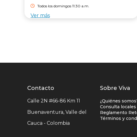
Todos los domingos 11:30 a.m.
Ver más
Contacto
Contacto
Listados
Sobre Viva
centro
enlaces
Calle 2N #66-86 Km 11
¿Quiénes somos
comercial
centro
Consulta locales
Buenaventura, Valle del
Reglamento Reto
comercia
Términos y con
Cauca - Colombia
columna
uno