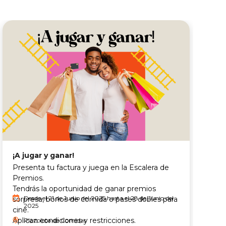
V
¡A jugar y ganar!
E
Presenta tu factura y juega en la Escalera de
m
Premios.
Tendrás la oportunidad de ganar premios
Desde el 21 de Junio del 2025 hasta el 28 de Junio del
sorpresa, bonos de comida o pases dobles para
2025
cine.
Aplican condiciones y restricciones.
Plazoleta de Comidas