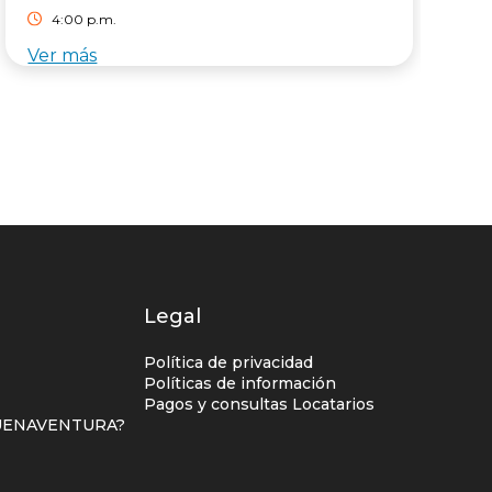
4:00 p.m.
Ver más
V
Legal
Política de privacidad
Políticas de información
Pagos y consultas Locatarios
 BUENAVENTURA?