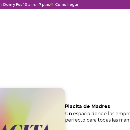
tura y cierre del centro comercial.
m. Dom y Fes 10 a.m. - 7 p.m.
Enlace
Como llegar
con
redirección
a
Google
Maps
del
centro
comercial.
Placita de Madres
Un espacio donde los empre
perfecto para todas las mam