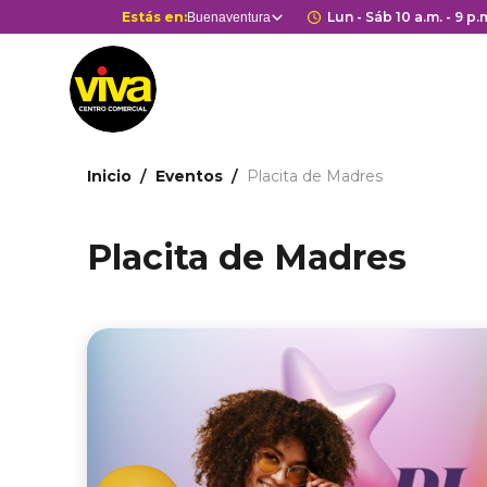
Pasar
Selector
Estás en:
Horario de aper
Lun - Sáb 10 a.m. - 9 p.
Buenaventura
Estás en
al
de
contenido
centros
principal
comerciales
Ruta
Inicio
Eventos
Placita de Madres
de
navegación
Placita de Madres