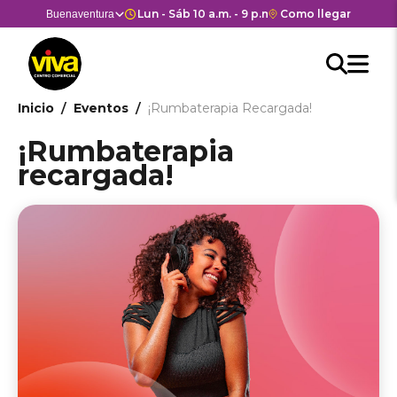
Pasar
Horario de apertura y cierre d
Lun - Sáb 10 a.m. - 9 p.m. Dom y Fes 10 a.m. - 7
Enlace
Como llegar
Selector
Buenaventura
Estás en:
Estás en
al
con
de
contenido
Men
redirección
centros
Searc
Buscar
principal
Hea
M
a
comerciales
API
Google
cen
he
Ruta
Inicio
Eventos
¡Rumbaterapia Recargada!
form
Maps
come
del
de
¡Rumbaterapia
centro
navegación
recargada!
comercial.