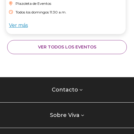
Plazoleta de Eventos
Todos los domingos 11:30 a.m.
Ver más
VER TODOS LOS EVENTOS
Contacto
centro
Contacto
comercial
Listados
enlaces
Sobre Viva
centro
comercial