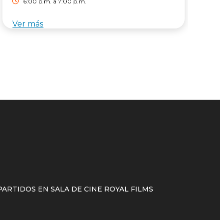
6:00 p.m. a 7:00 p.m.
Ver más
V
ARTIDOS EN SALA DE CINE ROYAL FILMS