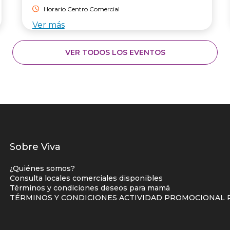
Horario Centro Comercial
Ver más
VER TODOS LOS EVENTOS
Listados
Sobre Viva
enlaces
¿Quiénes somos?
centro
Consulta locales comerciales disponibles
Términos y condiciones deseos para mamá
comercial
TÉRMINOS Y CONDICIONES ACTIVIDAD PROMOCIONAL P
columna
uno