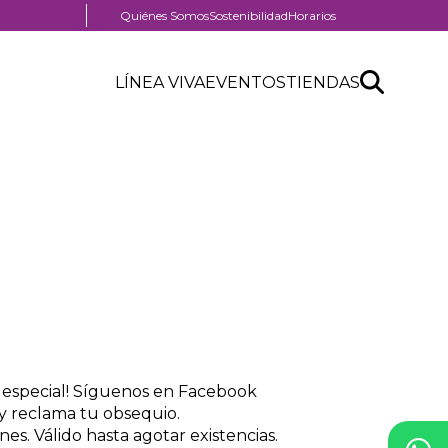
Menú
Quiénes Somos
Sostenibilidad
Horarios
pre
Menú
header
Search
Buscar
Header
LÍNEA VIVA
EVENTOS
TIENDAS
Menú
API
centro
header
form
comercial
 especial! Síguenos en Facebook
 y reclama tu obsequio.
es. Válido hasta agotar existencias.