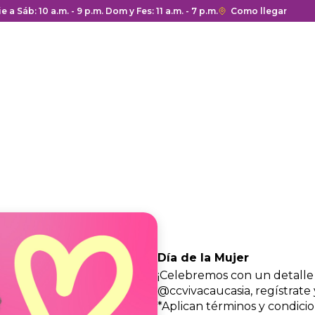
a y cierre del centro comercial.
ie a Sáb: 10 a.m. - 9 p.m. Dom y Fes: 11 a.m. - 7 p.m.
Enlace
Como llegar
con
redirección
a
Google
Maps
del
centro
comercial.
Día de la Mujer
¡Celebremos con un detalle
@ccvivacaucasia, regístrate
*Aplican términos y condicion