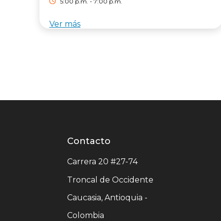
5:00 p.m. - 7:00 p.m.
Ver más
Contacto
Contacto
centro
Carrera 20 #27-74
comercial
Troncal de Occidente
Caucasia, Antioquia -
Colombia