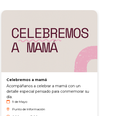
Celebremos a mamá
¡
Acompáñanos a celebrar a mamá con un
L
detalle especial pensado para conmemorar su
m
día.
9 de Mayo
Punto de Información