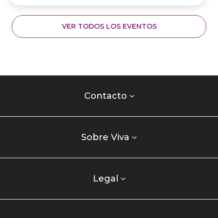
VER TODOS LOS EVENTOS
Contacto
centro
Contacto
comercial
Listados
enlaces
Sobre Viva
centro
comercial
columna
Legal
uno