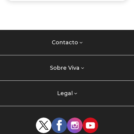
Contacto
centro
Contacto
comercial
Listados
enlaces
Sobre Viva
centro
comercial
columna
Legal
uno
Redes
sociales