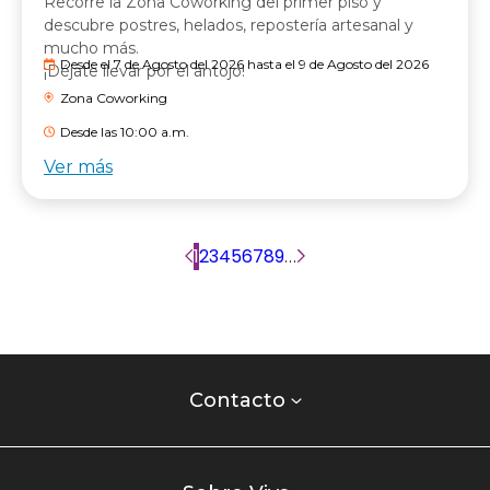
Recorre la Zona Coworking del primer piso y
descubre postres, helados, repostería artesanal y
mucho más.
Desde el 7 de Agosto del 2026 hasta el 9 de Agosto del 2026
¡Déjate llevar por el antojo!
Zona Coworking
Desde las 10:00 a.m.
Ver más
Paginación
Página
1
Página
2
Página
3
Página
4
Página
5
Página
6
Página
7
Página
8
Página
9
…
Siguiente
actual
página
Contacto
centro
Contacto
comercial
Listados