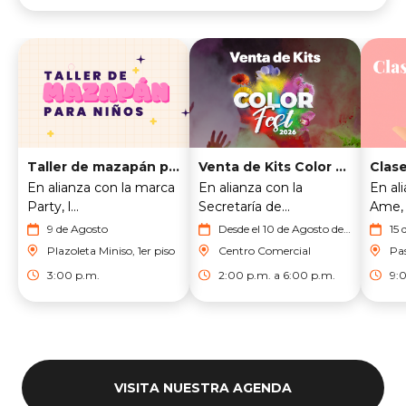
Taller de mazapán para niños
Venta de Kits Color Fest
Clase
En alianza con la marca
En alianza con la
En al
Party, l...
Secretaría de...
Ame, v
9 de Agosto
Desde el 10 de Agosto del
15 
2026 hasta el 16 de
Plazoleta Miniso, 1er piso
Centro Comercial
Pas
Agosto del 2026
3:00 p.m.
2:00 p.m. a 6:00 p.m.
9:
VISITA NUESTRA AGENDA