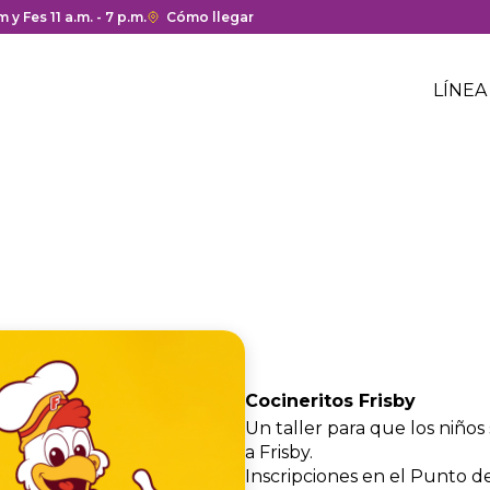
a y cierre del centro comercial.
 y Fes 11 a.m. - 7 p.m.
Enlace
Cómo llegar
con
Me
redirección
Hea
LÍNEA
a
Me
Google
cen
hea
Maps
com
del
centro
comercial.
Cocineritos Frisby
Un taller para que los niños
a Frisby.
Inscripciones en el Punto de