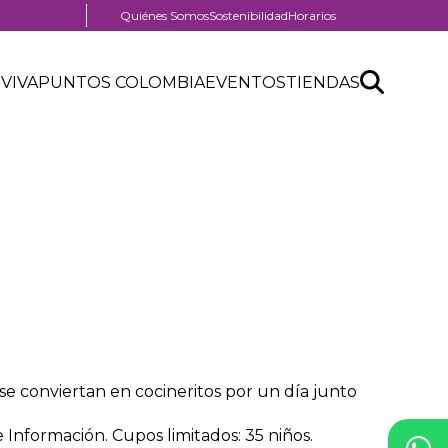
Menú
Quiénes Somos
Sostenibilidad
Horarios
pre
nú
header
Search
Buscar
der
 VIVA
PUNTOS COLOMBIA
EVENTOS
TIENDAS
nú
API
tro
der
form
ercial
 se conviertan en cocineritos por un día junto
 Información. Cupos limitados: 35 niños.