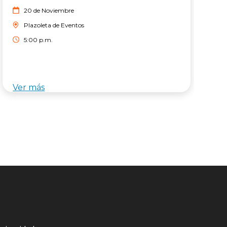
c
20 de Noviembre
Plazoleta de Eventos
5:00 p.m.
Ver más
V