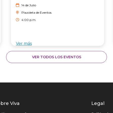
14 de Julio
Plazoleta de Eventos
4:00 p.m.
Ver más
VER TODOS LOS EVENTOS
istados
bre Viva
Legal
nlaces