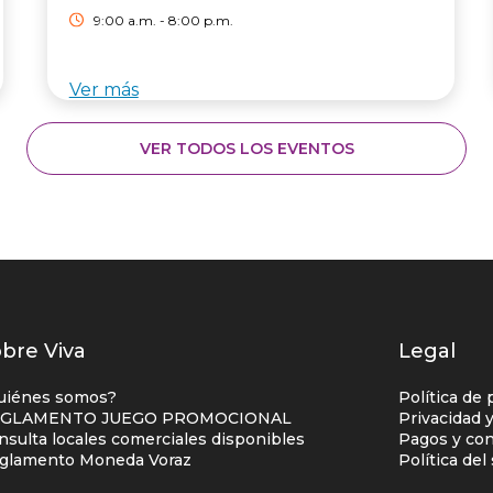
9:00 a.m. - 8:00 p.m.
Ver más
VER TODOS LOS EVENTOS
istados
bre Viva
Legal
nlaces
uiénes somos?
Política de 
entro
GLAMENTO JUEGO PROMOCIONAL
Privacidad 
nsulta locales comerciales disponibles
Pagos y con
omercial
glamento Moneda Voraz
Política de
olumna