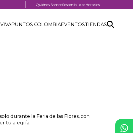
Menú
Quiénes Somos
Sostenibilidad
Horarios
pre
nú
header
Search
Buscar
der
 VIVA
PUNTOS COLOMBIA
EVENTOS
TIENDAS
nú
API
tro
der
form
ercial
o
o durante la Feria de las Flores, con
er tu alegría.