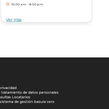
10:00 a.m. - 8:00 p.m.
Ver más
V
privacidad
y tratamiento de datos personales
sultas Locatarios
l sistema de gestión basura cero