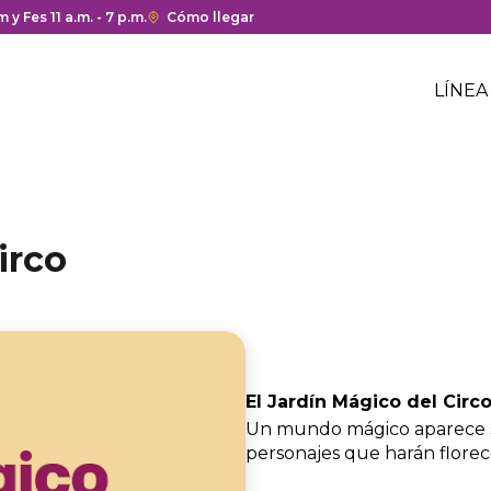
a y cierre del centro comercial.
 y Fes 11 a.m. - 7 p.m.
Enlace
Cómo llegar
con
Me
redirección
Hea
LÍNEA
a
Me
Google
cen
hea
Maps
com
del
centro
comercial.
irco
El Jardín Mágico del Circ
Un mundo mágico aparece sol
personajes que harán florec