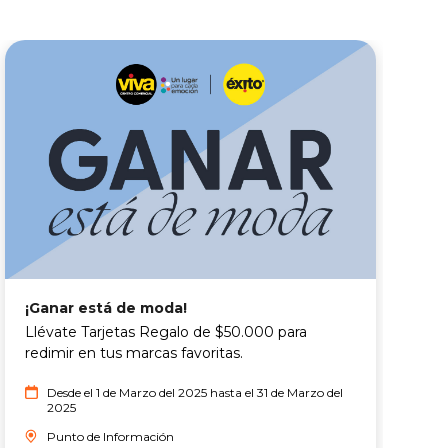
¡Ganar está de moda!
T
Llévate Tarjetas Regalo de $50.000 para
T
redimir en tus marcas favoritas.
o
n
Desde el 1 de Marzo del 2025 hasta el 31 de Marzo del
s
2025
l
Punto de Información