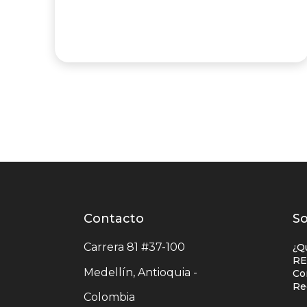
Contacto
Contacto
L
So
centro
e
Carrera 81 #37-100
¿Q
comercial
c
RE
Medellín, Antioquia -
Co
c
Re
Colombia
c