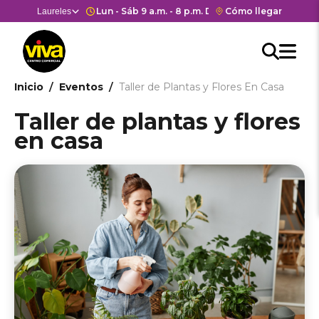
Pasar
Horario de apertura y cierre del 
Lun - Sáb 9 a.m. - 8 p.m. Dom y Fes 11 a.m. - 7 p.m.
Enlace
Cómo llegar
Selector
Laureles
Estás en:
Estás en
al
con
de
contenido
Men
redirección
centros
Searc
Buscar
principal
Hea
M
a
comerciales
API
Google
cen
he
Ruta
Inicio
Eventos
Taller de Plantas y Flores En Casa
form
Maps
come
del
de
Taller de plantas y flores
centro
navegación
en casa
comercial.