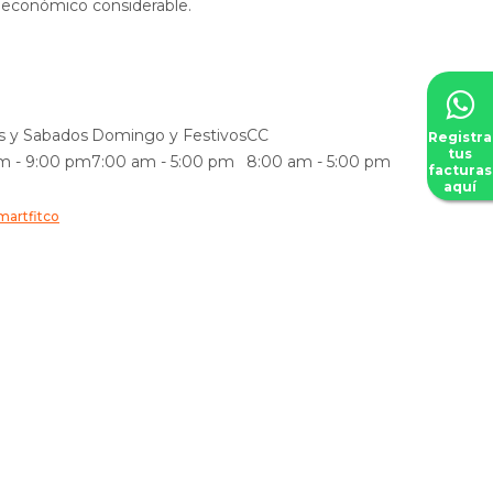
 económico considerable.
s y Sabados
Domingo y Festivos
CC
Registra
tus
m - 9:00 pm
7:00 am - 5:00 pm
8:00 am - 5:00 pm
facturas
aquí
martfitco