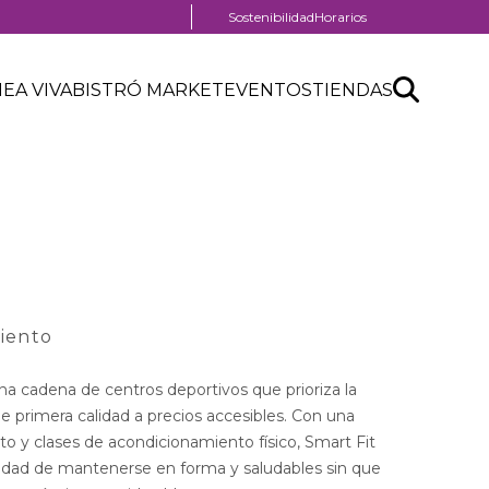
Menú
Sostenibilidad
Horarios
pre
enú
header
Search
Buscar
eader
NEA VIVA
BISTRÓ MARKET
EVENTOS
TIENDAS
enú
API
entro
eader
form
omercial
iento
a cadena de centros deportivos que prioriza la
de primera calidad a precios accesibles. Con una
o y clases de acondicionamiento físico, Smart Fit
ibilidad de mantenerse en forma y saludables sin que