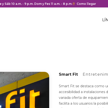
a y cierre del centro comercial.
e y Sáb 10 a.m. - 9 p.m. Dom y Fes 11 a.m. - 8 p.m.
Enlace
Como llegar
con
M
redirección
H
LÍ
a
M
Google
c
h
Maps
c
del
centro
comercial.
Smart Fit
Entretenim
Smart Fit se destaca como un
accesibilidad a instalaciones 
variada oferta de equipamient
facilita a los usuarios la pos