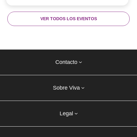
VER TODOS LOS EVENTOS
Contacto
centro
Contacto
comercial
Listados
enlaces
Sobre Viva
centro
comercial
columna
Legal
uno