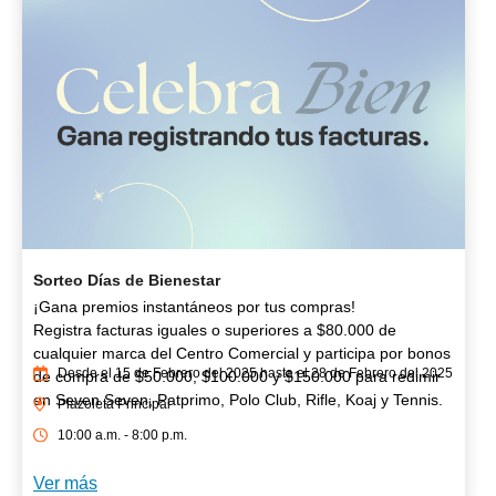
Sorteo Días de Bienestar
¡Gana premios instantáneos por tus compras!
Registra facturas iguales o superiores a $80.000 de
cualquier marca del Centro Comercial y participa por bonos
Desde el 15 de Febrero del 2025 hasta el 28 de Febrero del 2025
de compra de $50.000, $100.000 y $150.000 para redimir
en Seven Seven, Patprimo, Polo Club, Rifle, Koaj y Tennis.
Plazoleta Principal
10:00 a.m. - 8:00 p.m.
Ver más