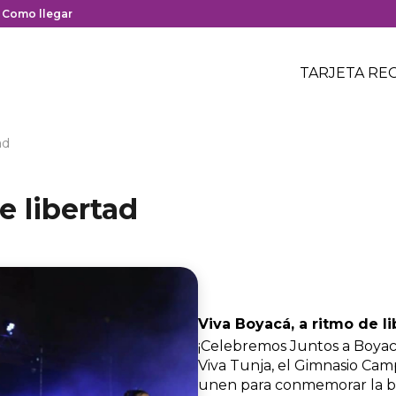
y cierre del centro comercial.
nlace
Como llegar
on
Menú
edirección
Header
TARJETA RE
Menú
oogle
centro
header
aps
comerci
el
ad
entro
omercial.
e libertad
Viva Boyacá, a ritmo de l
¡Celebremos Juntos a Boyacá, 
Viva Tunja, el Gimnasio Cam
unen para conmemorar la ba