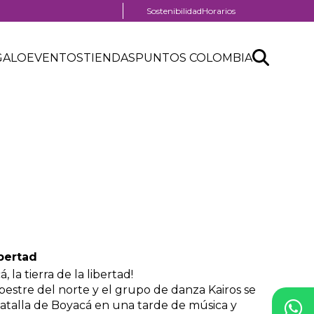
Menú
Sostenibilidad
Horarios
pre
header
Search
Buscar
GALO
EVENTOS
TIENDAS
PUNTOS COLOMBIA
API
form
al
ibertad
la tierra de la libertad!
pestre del norte y el grupo de danza Kairos se
talla de Boyacá en una tarde de música y