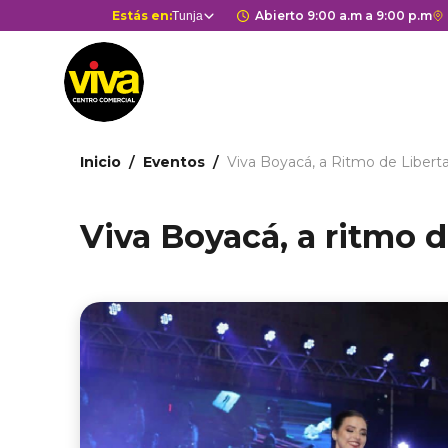
Pasar
Selector
Estás en:
Horario de apertura 
Abierto 9:00 a.m a 9:00 p.m
E
Tunja
Estás en
al
de
c
contenido
centros
r
principal
comerciales
a
G
M
Ruta
d
Inicio
Eventos
Viva Boyacá, a Ritmo de Libert
de
c
c
navegación
Viva Boyacá, a ritmo d