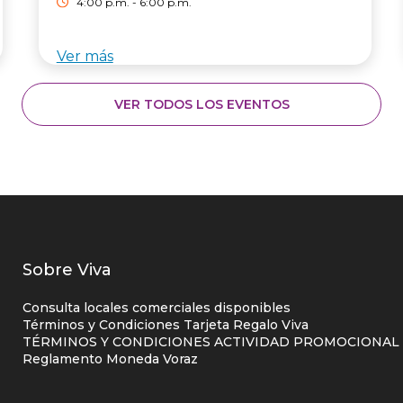
4:00 p.m. - 6:00 p.m.
Ver más
VER TODOS LOS EVENTOS
Listados
Sobre Viva
enlaces
Consulta locales comerciales disponibles
centro
Términos y Condiciones Tarjeta Regalo Viva
TÉRMINOS Y CONDICIONES ACTIVIDAD PROMOCIONAL P
comercial
Reglamento Moneda Voraz
columna