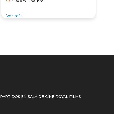
3:00 p.m. - 5:00 p.m.
$
d
*
Ver más
V
ARTIDOS EN SALA DE CINE ROYAL FILMS