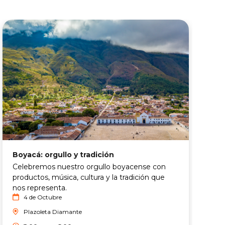
T
Boyacá: orgullo y tradición
E
Celebremos nuestro orgullo boyacense con
e
productos, música, cultura y la tradición que
T
nos representa.
4 de Octubre
e
C
Plazoleta Diamante
A