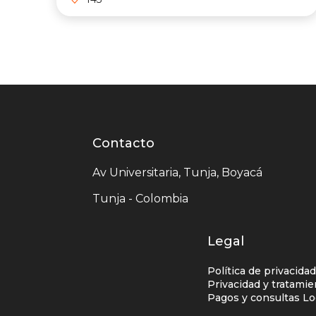
Contacto
Contacto
centro
Av Universitaria, Tunja, Boyacá
comercial
Tunja - Colombia
Legal
Política de privacida
Privacidad y tratami
Pagos y consultas Lo