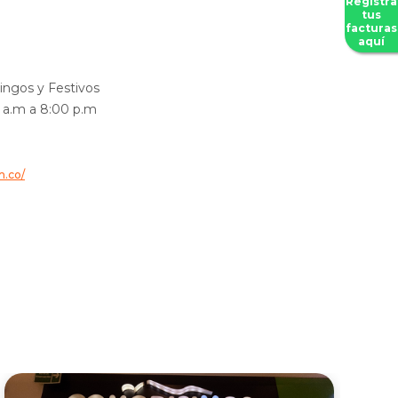
Registra
tus
facturas
aquí
ngos y Festivos
0 a.m a 8:00 p.m
m.co/