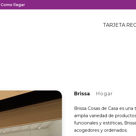
y cierre del centro comercial.
nlace
Como llegar
on
Menú
edirección
Header
TARJETA RE
Menú
oogle
centro
header
aps
comerci
el
entro
omercial.
Brissa
Hogar
Brissa Cosas de Casa es una t
amplia variedad de productos
funcionales y estéticas, Bris
acogedores y ordenados.