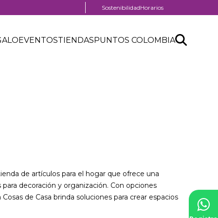
Menú
Sostenibilidad
Horarios
pre
header
Search
Buscar
GALO
EVENTOS
TIENDAS
PUNTOS COLOMBIA
API
form
al
ienda de artículos para el hogar que ofrece una
 para decoración y organización. Con opciones
sa Cosas de Casa brinda soluciones para crear espacios