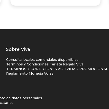
Listados
Sobre Viva
enlaces
Consulta locales comerciales disponibles
centro
Términos y Condiciones Tarjeta Regalo Viva
TÉRMINOS Y CONDICIONES ACTIVIDAD PROMOCIONAL P
comercial
Reglamento Moneda Voraz
columna
uno
d
ento de datos personales
catarios