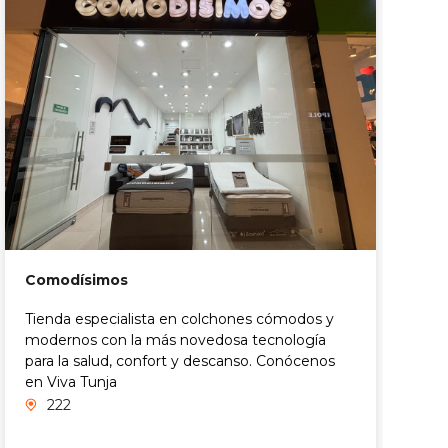
Comodísimos
D
Tienda especialista en colchones cómodos y
P
modernos con la más novedosa tecnología
p
para la salud, confort y descanso. Conócenos
a
en Viva Tunja
222