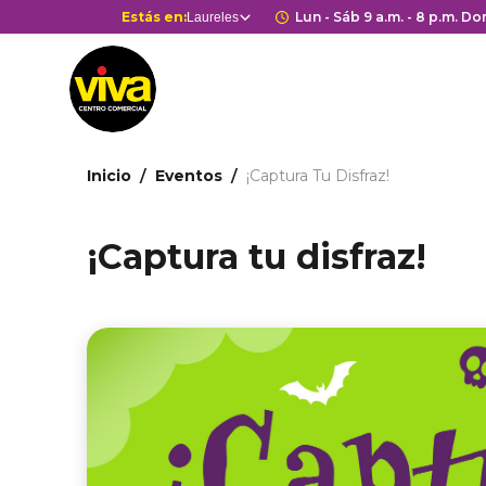
Pasar
Selector
Estás en:
Horario de apertur
Lun - Sáb 9 a.m. - 8 p.m. Dom
Laureles
Estás en
al
de
contenido
centros
principal
comerciales
Ruta
Inicio
Eventos
¡Captura Tu Disfraz!
de
navegación
¡Captura tu disfraz!