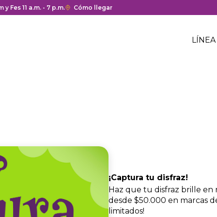
a y cierre del centro comercial.
 y Fes 11 a.m. - 7 p.m.
Enlace
Cómo llegar
con
Me
redirección
Hea
LÍNEA
a
Me
Google
cen
hea
Maps
com
del
centro
comercial.
¡Captura tu disfraz!
Haz que tu disfraz brille en
desde $50.000 en marcas de
limitados!