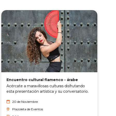
V
Encuentro cultural flamenco - árabe
L
Acércate a maravillosas culturas disfrutando
m
esta presentación artística y su conversatorio.
c
20 de Noviembre
Plazoleta de Eventos