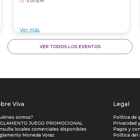
4:00 p.m.
Ver más
VER TODOS LOS EVENTOS
istados
bre Viva
Legal
nlaces
uiénes somos?
Política de 
entro
GLAMENTO JUEGO PROMOCIONAL
Privacidad 
nsulta locales comerciales disponibles
Pagos y con
omercial
glamento Moneda Voraz
Política de