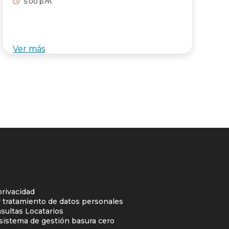
5:00 p.m.
Ver más
V
privacidad
y tratamiento de datos personales
sultas Locatarios
l sistema de gestión basura cero