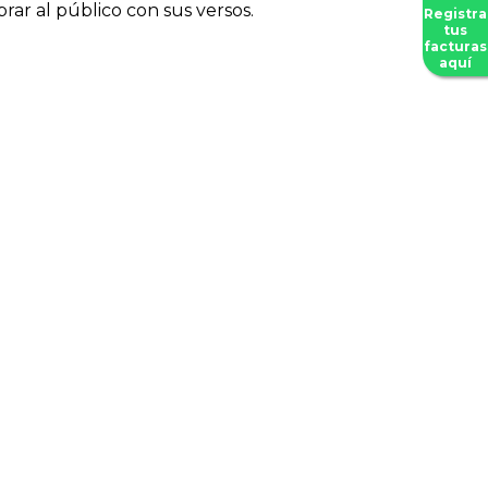
rar al público con sus versos.
Registra
tus
facturas
aquí