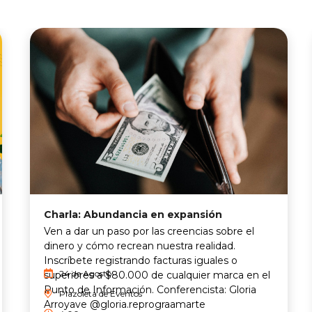
Charla: Abundancia en expansión
Ven a dar un paso por las creencias sobre el
dinero y cómo recrean nuestra realidad.
Inscríbete registrando facturas iguales o
24 de Agosto
superiores a $80.000 de cualquier marca en el
Punto de Información. Conferencista: Gloria
Plazoleta de Eventos
Arroyave @gloria.reprograamarte