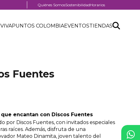
Menú
Quiénes Somos
Sostenibilidad
Horarios
pre
nú
header
Search
Buscar
der
 VIVA
PUNTOS COLOMBIA
EVENTOS
TIENDAS
nú
API
tro
der
form
ercial
os Fuentes
 que encantan con Discos Fuentes
o por Discos Fuentes, con invitados especiales
as raíces. Además, disfruta de una
rovador Mateo Dinamita, joven talento del