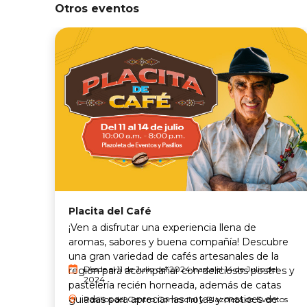
Otros eventos
Placita del Café
¡Ven a disfrutar una experiencia llena de
aromas, sabores y buena compañía! Descubre
una gran variedad de cafés artesanales de la
Desde el 11 de Julio del 2024 hasta el 14 de Julio del
región para acompañar con deliciosos postres y
2024
pastelería recién horneada, además de catas
guiadas para apreciar las notas y matices de
Pasillos del Centro Comercial y Plazoleta de Eventos