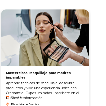
Masterclass: Maquillaje para madres
T
imparables
V
Aprende técnicas de maquillaje, descubre
t
productos y vive una experiencia única con
y
Cromantic. ¡Cupos limitados! Inscríbete en el
17 de Mayo
Punto de Información.
Plazoleta de Eventos