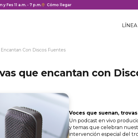
a y cierre del centro comercial.
 y Fes 11 a.m. - 7 p.m.
Enlace
Cómo llegar
con
Me
redirección
Hea
LÍNEA
a
Me
Google
cen
hea
Maps
com
del
 Encantan Con Discos Fuentes
centro
comercial.
ovas que encantan con Disc
Voces que suenan, trovas
Un podcast en vivo producid
y temas que celebran nuestr
intervención especial del t