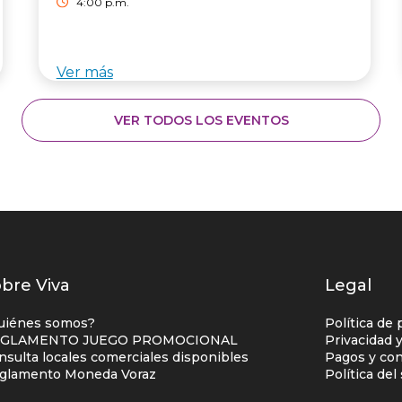
4:00 p.m.
Ver más
VER TODOS LOS EVENTOS
istados
bre Viva
Legal
nlaces
uiénes somos?
Política de 
entro
GLAMENTO JUEGO PROMOCIONAL
Privacidad 
nsulta locales comerciales disponibles
Pagos y con
omercial
glamento Moneda Voraz
Política de
olumna