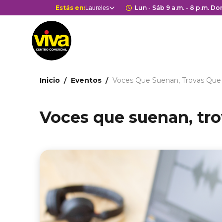
Pasar
Selector
Estás en:
Horario de apertur
Lun - Sáb 9 a.m. - 8 p.m. Dom
Laureles
Estás en
al
de
contenido
centros
principal
comerciales
Ruta
Inicio
Eventos
Voces Que Suenan, Trovas Que
de
navegación
Voces que suenan, tr