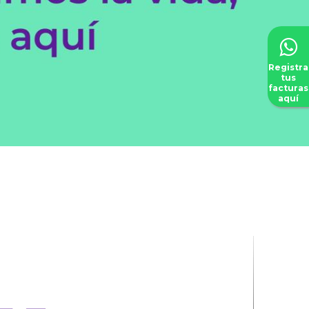
Registra
tus
facturas
aquí