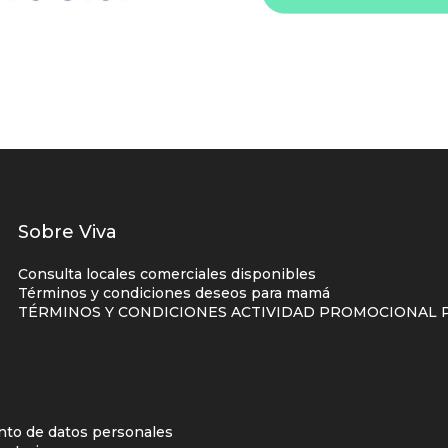
Listados
Sobre Viva
enlaces
Consulta locales comerciales disponibles
centro
Términos y condiciones deseos para mamá
TÉRMINOS Y CONDICIONES ACTIVIDAD PROMOCIONAL P
comercial
columna
uno
d
ento de datos personales