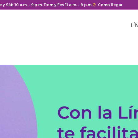
a y cierre del centro comercial.
e y Sáb 10 a.m. - 9 p.m. Dom y Fes 11 a.m. - 8 p.m.
Enlace
Como llegar
con
M
redirección
H
LÍ
a
M
Google
c
h
Maps
c
del
centro
comercial.