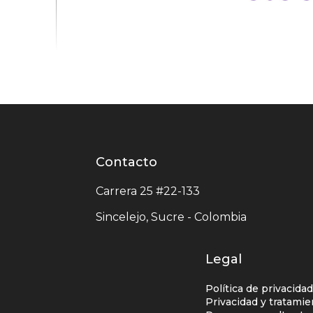
Contacto
Contacto
centro
Carrera 25 #22-133
comercial
Sincelejo, Sucre - Colombia
Legal
Política de privacida
Privacidad y tratami