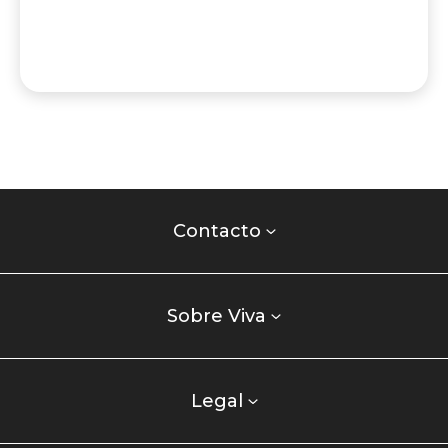
Contacto
centro
Contacto
comercial
Listados
enlaces
Sobre Viva
centro
comercial
columna
Legal
uno