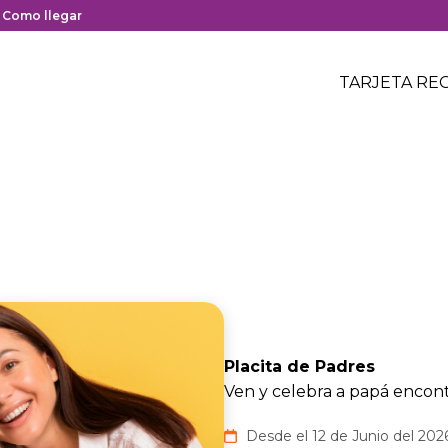
y cierre del centro comercial.
nlace
Como llegar
on
Menú
edirección
Header
TARJETA RE
Menú
oogle
centro
header
aps
comerci
el
entro
omercial.
Placita de Padres
Ven y celebra a papá encont
Desde el 12 de Junio del 2026