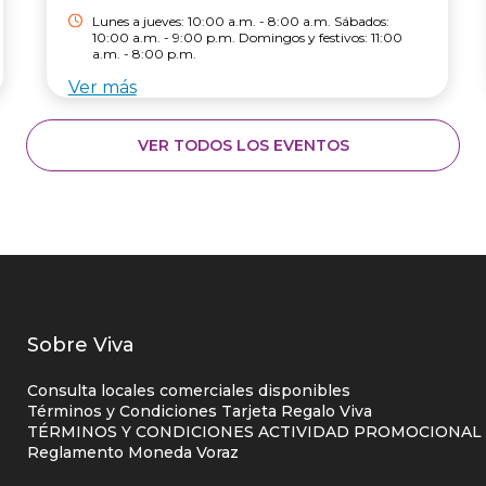
Lunes a jueves: 10:00 a.m. - 8:00 a.m. Sábados:
10:00 a.m. - 9:00 p.m. Domingos y festivos: 11:00
a.m. - 8:00 p.m.
Ver más
VER TODOS LOS EVENTOS
Listados
Sobre Viva
enlaces
Consulta locales comerciales disponibles
centro
Términos y Condiciones Tarjeta Regalo Viva
TÉRMINOS Y CONDICIONES ACTIVIDAD PROMOCIONAL P
comercial
Reglamento Moneda Voraz
columna