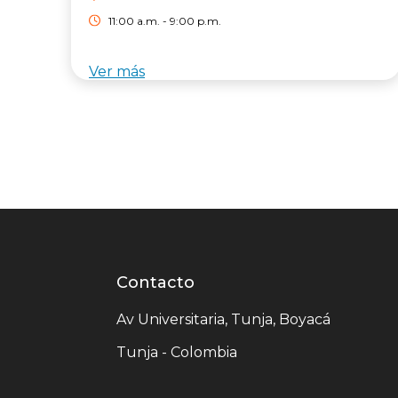
11:00 a.m. - 9:00 p.m.
Ver más
Contacto
Contacto
centro
Av Universitaria, Tunja, Boyacá
comercial
Tunja - Colombia