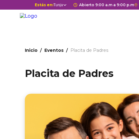
Pasar
Selector
Estás en:
Horario de apertura 
Abierto 9:00 a.m a 9:00 p.m
E
Tunja
Estás en
al
de
c
contenido
centros
r
principal
comerciales
a
G
M
Ruta
d
Inicio
Eventos
Placita de Padres
de
c
c
navegación
Placita de Padres