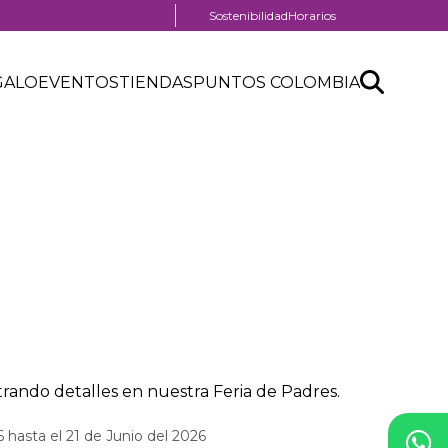
Menú
Sostenibilidad
Horarios
pre
header
Search
Buscar
GALO
EVENTOS
TIENDAS
PUNTOS COLOMBIA
API
form
al
rando detalles en nuestra Feria de Padres.
 hasta el 21 de Junio del 2026