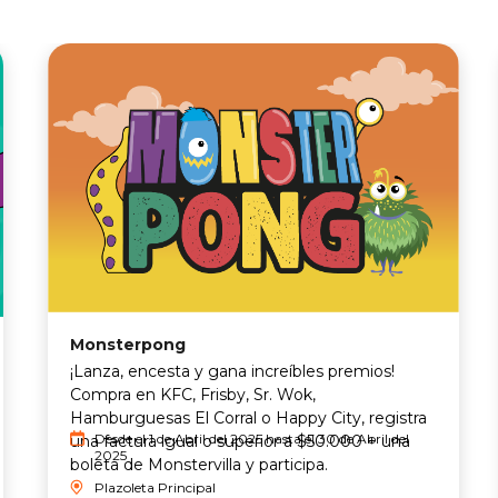
Monsterpong
¡Lanza, encesta y gana increíbles premios!
Compra en KFC, Frisby, Sr. Wok,
Hamburguesas El Corral o Happy City, registra
Desde el 1 de Abril del 2025 hasta el 30 de Abril del
una factura igual o superior a $50.000 + una
2025
boleta de Monstervilla y participa.
Plazoleta Principal