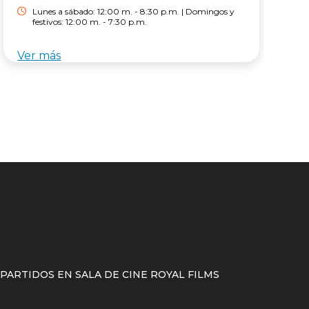
Lunes a sábado: 12:00 m. - 8:30 p.m. | Domingos y
festivos: 12:00 m. - 7:30 p.m.
Ver más
V
ARTIDOS EN SALA DE CINE ROYAL FILMS