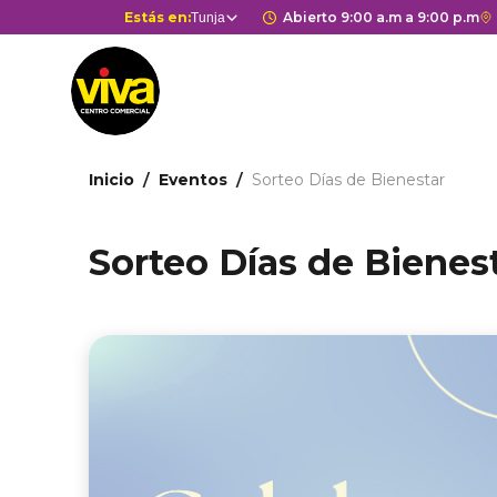
Pasar
Selector
Estás en:
Horario de apertura 
Abierto 9:00 a.m a 9:00 p.m
E
Tunja
Estás en
al
de
c
contenido
centros
r
principal
comerciales
a
G
M
Ruta
d
Inicio
Eventos
Sorteo Días de Bienestar
de
c
c
navegación
Sorteo Días de Bienes