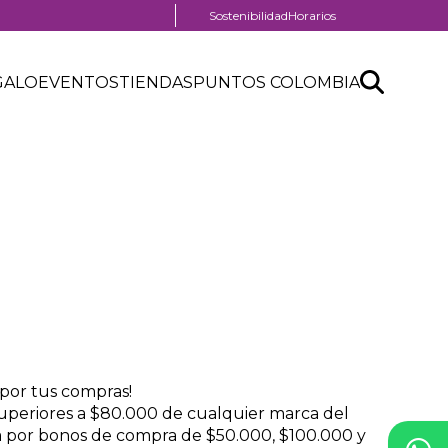
Menú
Sostenibilidad
Horarios
pre
header
Search
Buscar
GALO
EVENTOS
TIENDAS
PUNTOS COLOMBIA
API
form
al
por tus compras!
 superiores a $80.000 de cualquier marca del
pa por bonos de compra de $50.000, $100.000 y