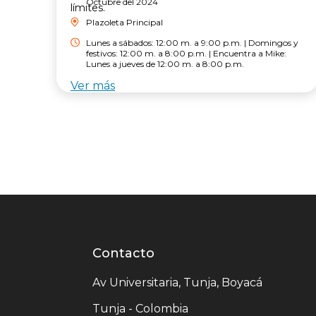
Octubre del 2024
límites.
Plazoleta Principal
Lunes a sábados: 12:00 m. a 9:00 p.m. | Domingos y
festivos: 12:00 m. a 8:00 p.m. | Encuentra a Mike:
Lunes a jueves de 12:00 m. a 8:00 p.m.
Ver más
Contacto
Contacto
centro
Av Universitaria, Tunja, Boyacá
comercial
Tunja - Colombia