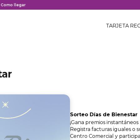
y cierre del centro comercial.
nlace
Como llegar
on
Menú
edirección
Header
TARJETA RE
Menú
oogle
centro
header
aps
comerci
el
entro
omercial.
tar
Sorteo Días de Bienestar
¡Gana premios instantáneos 
Registra facturas iguales o
Centro Comercial y partici