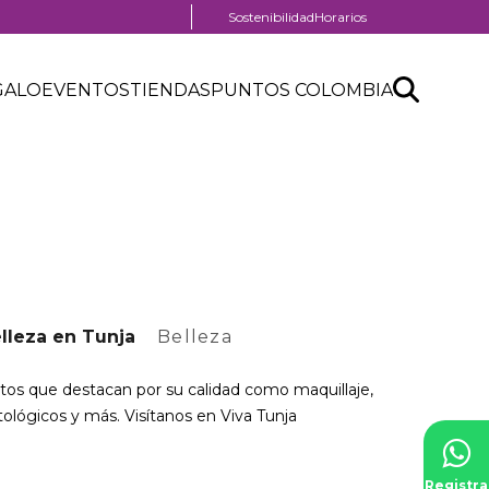
Menú
Sostenibilidad
Horarios
pre
header
Search
Buscar
GALO
EVENTOS
TIENDAS
PUNTOS COLOMBIA
API
form
al
lleza en Tunja
Belleza
tos que destacan por su calidad como maquillaje,
ológicos y más. Visítanos en Viva Tunja
Registra