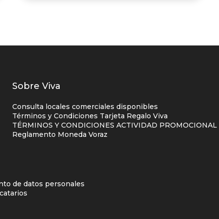
Listados
Sobre Viva
enlaces
Consulta locales comerciales disponibles
centro
Términos y Condiciones Tarjeta Regalo Viva
TÉRMINOS Y CONDICIONES ACTIVIDAD PROMOCIONAL P
comercial
Reglamento Moneda Voraz
columna
uno
d
ento de datos personales
catarios