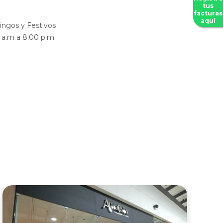
tus
facturas
aquí
ngos y Festivos
0 a.m a 8:00 p.m