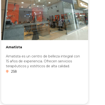
Amatista
B
Amatista es un centro de belleza integral con
T
15 años de experiencia. Ofrecen servicios
p
terapéuticos y estéticos de alta calidad.
c
T
258