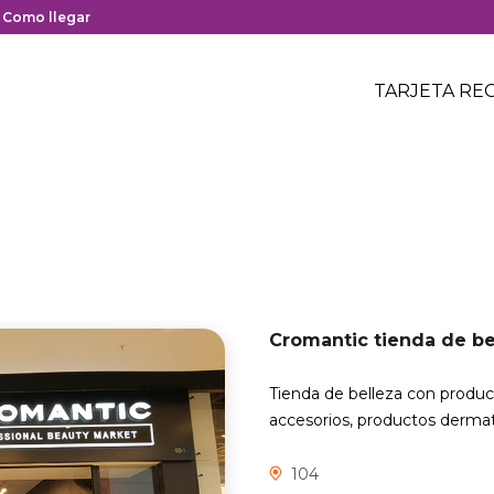
y cierre del centro comercial.
nlace
Como llegar
on
Menú
edirección
Header
TARJETA RE
Menú
oogle
centro
header
aps
comerci
el
entro
omercial.
Cromantic tienda de be
Tienda de belleza con produc
accesorios, productos dermat
104