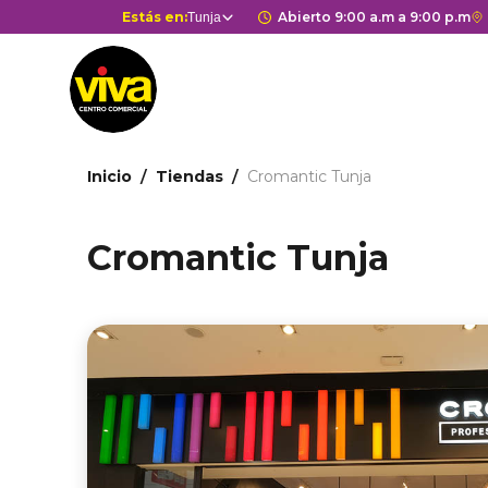
Pasar
Selector
Estás en:
Horario de apertura 
Abierto 9:00 a.m a 9:00 p.m
E
Tunja
Estás en
al
de
c
contenido
centros
r
principal
comerciales
a
G
M
Ruta
d
Inicio
Tiendas
Cromantic Tunja
de
c
c
navegación
Cromantic Tunja