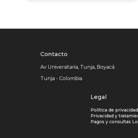
Contacto
Contacto
centro
Av Universitaria, Tunja, Boyacá
comercial
Tunja - Colombia
Legal
Política de privacida
Privacidad y tratami
Pagos y consultas Lo