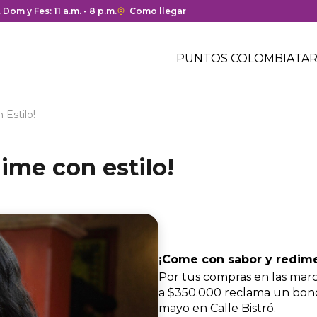
ura y cierre del centro comercial.
. Dom y Fes: 11 a.m. - 8 p.m.
Enlace
Como llegar
con
Menú
redirección
Header
PUNTOS COLOMBIA
TAR
a
Menú
Google
centro
header
Maps
comercial
del
Estilo!
centro
comercial.
ime con estilo!
¡Come con sabor y redime
Por tus compras en las marc
a $350.000 reclama un bono
mayo en Calle Bistró.