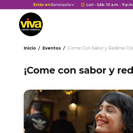
Pasar
Selector
Estás en:
Horario de apert
Lun - Sáb: 10 a.m. - 9 p.m
Barranquilla
Estás en
al
de
contenido
centros
principal
comerciales
Ruta
Inicio
Eventos
¡Come Con Sabor y Redime Con 
de
navegación
¡Come con sabor y red