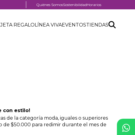
Menú
Quiénes Somos
Sostenibilidad
Horarios
pre
header
Search
Buscar
JETA REGALO
LÍNEA VIVA
EVENTOS
TIENDAS
API
form
 con estilo!
as de la categoría moda, iguales o superiores
 de $50.000 para redimir durante el mes de