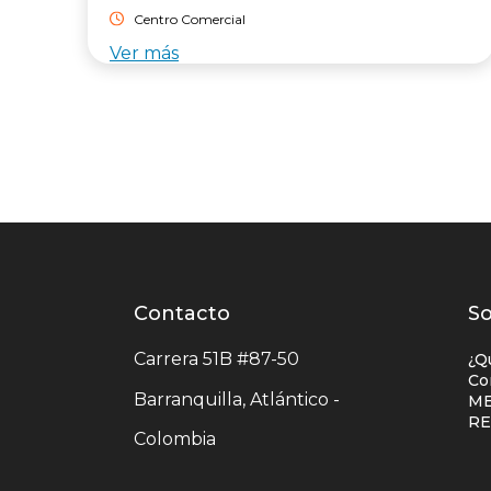
Centro Comercial
Ver más
Contacto
Contacto
L
So
centro
e
Carrera 51B #87-50
¿Q
comercial
c
Co
Barranquilla, Atlántico -
ME
c
R
Colombia
c
u