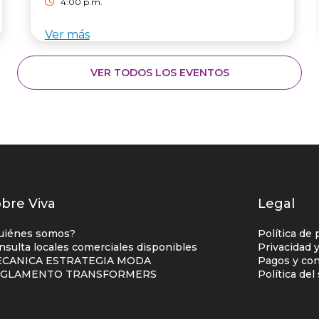
4:00 p.m.
Ver más
VER TODOS LOS EVENTOS
istados
bre Viva
Legal
nlaces
uiénes somos?
Política de 
entro
nsulta locales comerciales disponibles
Privacidad 
CANICA ESTRATEGIA MODA
Pagos y con
omercial
EGLAMENTO TRANSFORMERS
Política de
olumna
no