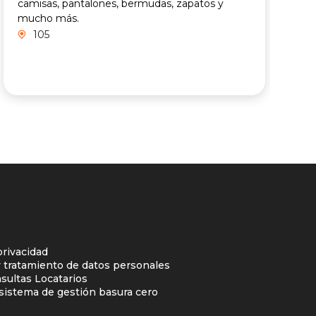
C
camisas, pantalones, bermudas, zapatos y
r
mucho más.
y
105
o
m
privacidad
y tratamiento de datos personales
sultas Locatarios
l sistema de gestión basura cero