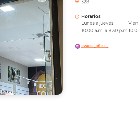
328
Horarios
Lunes a jueves
Vier
10:00 a.m. a 8:30 p.m.
10:0
evacol_oficial_