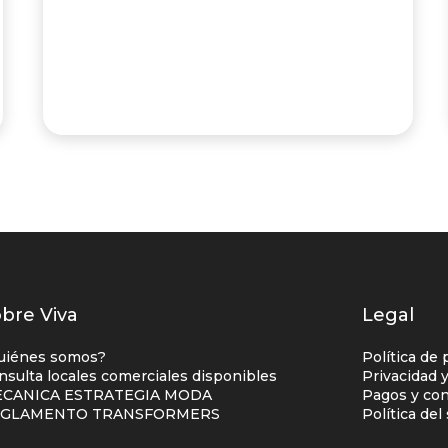
istados
bre Viva
Legal
nlaces
uiénes somos?
Política de 
entro
nsulta locales comerciales disponibles
Privacidad 
CANICA ESTRATEGIA MODA
Pagos y con
omercial
EGLAMENTO TRANSFORMERS
Política de
olumna