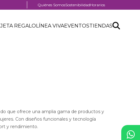
Menú
Quiénes Somos
Sostenibilidad
Horarios
pre
header
Search
Buscar
JETA REGALO
LÍNEA VIVA
EVENTOS
TIENDAS
API
form
ado que ofrece una amplia gama de productos y
jeres. Con diseños funcionales y tecnología
ort y rendimiento.