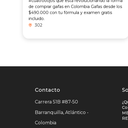
#cuatrooojos que está revolucionando la forma
de comprar gafas en Colombia Gafas desde los
$490.000 con tu fórmula y examen gratis
incluido.
302
Contacto
Contacto
L
So
centro
e
Carrera 51B #87-50
¿Q
comercial
c
Co
Barranquilla, Atlántico -
ME
c
R
Colombia
c