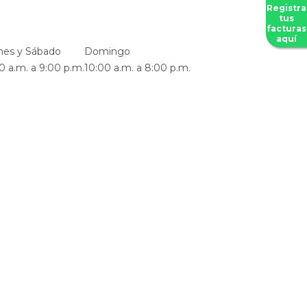
Registra
tus
facturas
aquí
nes y Sábado
Domingo
0 a.m. a 9:00 p.m.
10:00 a.m. a 8:00 p.m.