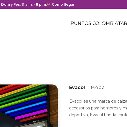
ura y cierre del centro comercial.
. Dom y Fes: 11 a.m. - 8 p.m.
Enlace
Como llegar
con
Menú
redirección
Header
PUNTOS COLOMBIA
TAR
a
Menú
Google
centro
header
Maps
comercial
del
centro
comercial.
Evacol
Moda
Evacol es una marca de calz
accesorios para hombres y mu
deportiva, Evacol brinda conf