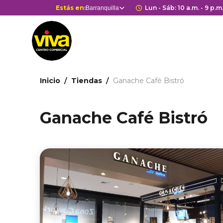
Pasar
Selector
Estás en:
Horario de apert
Lun - Sáb: 10 a.m. - 9 p.m
Barranquilla
Estás en
al
de
contenido
centros
principal
comerciales
Ruta
Inicio
Tiendas
Ganache Café Bistró
de
navegación
Ganache Café Bistró