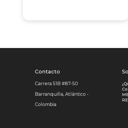
Contacto
Contacto
L
So
centro
e
Carrera 51B #87-50
¿Q
comercial
c
Co
Barranquilla, Atlántico -
ME
c
R
Colombia
c
u