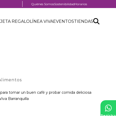
Menú
Quiénes Somos
Sostenibilidad
Horarios
pre
header
Search
Buscar
JETA REGALO
LÍNEA VIVA
EVENTOS
TIENDAS
API
form
Alimentos
para tomar un buen café y probar comida deliciosa
iva Barranquilla
Registra