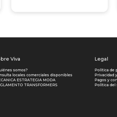
istados
bre Viva
Legal
nlaces
uiénes somos?
Política de 
entro
nsulta locales comerciales disponibles
Privacidad 
CANICA ESTRATEGIA MODA
Pagos y con
omercial
EGLAMENTO TRANSFORMERS
Política de
olumna
no