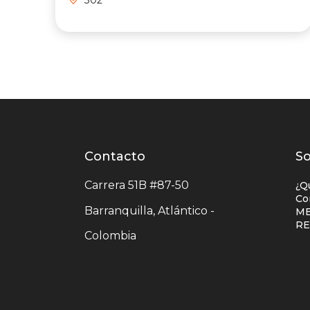
Contacto
Contacto
L
So
centro
e
Carrera 51B #87-50
¿Q
comercial
c
Co
Barranquilla, Atlántico -
ME
c
R
Colombia
c
u