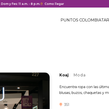
ura y cierre del centro comercial.
. Dom y Fes: 11 a.m. - 8 p.m.
Enlace
Como llegar
con
Menú
redirección
Header
PUNTOS COLOMBIA
TAR
a
Menú
Google
centro
header
Maps
comercial
del
centro
comercial.
Koaj
Moda
Encuentra ropa con las últim
blusas, buzos, chaquetas y m
351