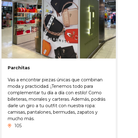
Parchitas
Vas a encontrar piezas únicas que combinan
moda y practicidad. ¡Tenemos todo para
complementar tu día a día con estilo! Como
billeteras, morrales y carteras. Además, podrás
T
darle un giro a tu outfit con nuestra ropa:
C
camisas, pantalones, bermudas, zapatos y
r
mucho más.
y
105
o
m