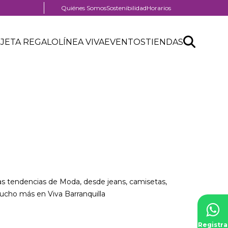
Menú
Quiénes Somos
Sostenibilidad
Horarios
pre
header
Search
Buscar
JETA REGALO
LÍNEA VIVA
EVENTOS
TIENDAS
API
form
as tendencias de Moda, desde jeans, camisetas,
ucho más en Viva Barranquilla
Registra