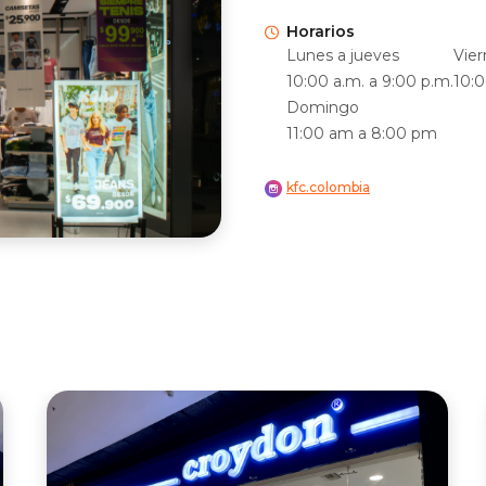
Horarios
Lunes a jueves
Vier
10:00 a.m. a 9:00 p.m.
10:0
Domingo
11:00 am a 8:00 pm
kfc.colombia