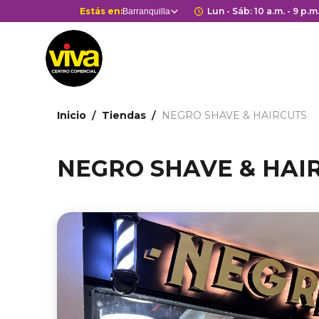
Pasar
Selector
Estás en:
Horario de apert
Lun - Sáb: 10 a.m. - 9 p.m
Barranquilla
Estás en
al
de
contenido
centros
principal
comerciales
Ruta
Inicio
Tiendas
NEGRO SHAVE & HAIRCUTS
de
navegación
NEGRO SHAVE & HAI