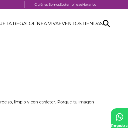
Menú
Quiénes Somos
Sostenibilidad
Horarios
pre
header
Search
Buscar
JETA REGALO
LÍNEA VIVA
EVENTOS
TIENDAS
API
form
reciso, limpio y con carácter. Porque tu imagen
Registra