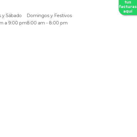
tus
facturas
aquí
s y Sábado
Domingos y Festivos
m a 9:00 pm
8:00 am - 8:00 pm