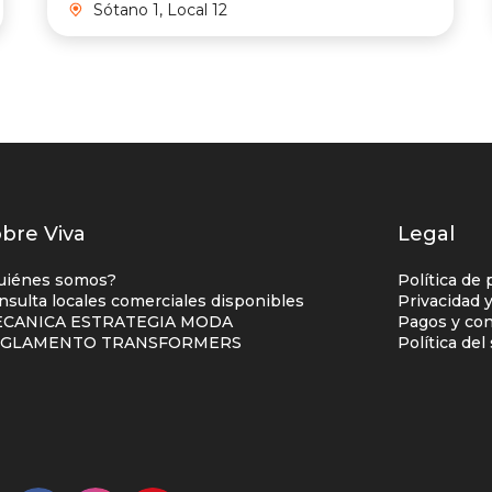
Sótano 1, Local 12
istados
bre Viva
Legal
nlaces
uiénes somos?
Política de 
entro
nsulta locales comerciales disponibles
Privacidad 
CANICA ESTRATEGIA MODA
Pagos y con
omercial
EGLAMENTO TRANSFORMERS
Política de
olumna
no