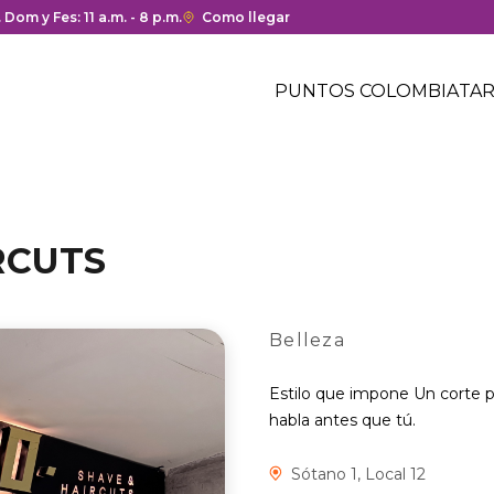
ura y cierre del centro comercial.
. Dom y Fes: 11 a.m. - 8 p.m.
Enlace
Como llegar
con
Menú
redirección
Header
PUNTOS COLOMBIA
TAR
a
Menú
Google
centro
header
Maps
comercial
del
centro
comercial.
RCUTS
Belleza
Estilo que impone Un corte p
habla antes que tú.
Sótano 1, Local 12