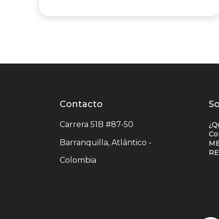
Contacto
Contacto
L
So
centro
e
Carrera 51B #87-50
¿Q
comercial
c
Co
Barranquilla, Atlántico -
ME
c
R
Colombia
c
u