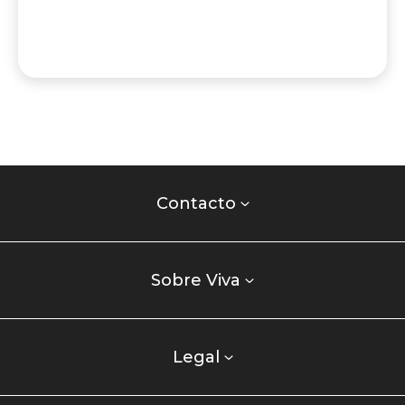
Contacto
centro
Contacto
comercial
Listados
enlaces
Sobre Viva
centro
comercial
columna
Legal
uno