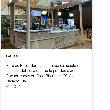
BATUT
Esto es Batut donde la comida saludable es
taaaaan deliciosa que no lo puedes creer.
M
Encuéntranos en Calle Bistró del CC Viva
M
Barranquilla.
s
401Z
d