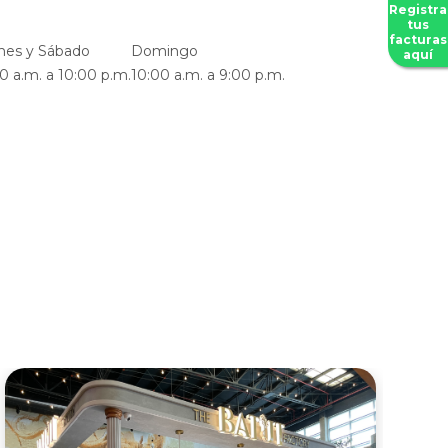
Registra
tus
facturas
nes y Sábado
Domingo
aquí
0 a.m. a 10:00 p.m.
10:00 a.m. a 9:00 p.m.