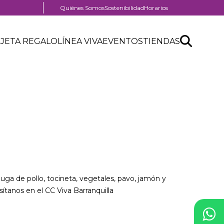
Menú
Quiénes Somos
Sostenibilidad
Horarios
pre
header
Search
Buscar
JETA REGALO
LÍNEA VIVA
EVENTOS
TIENDAS
API
form
a de pollo, tocineta, vegetales, pavo, jamón y
ítanos en el CC Viva Barranquilla