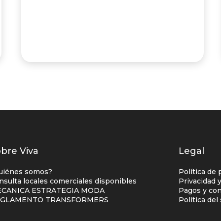
istados
bre Viva
Legal
nlaces
uiénes somos?
Política de 
entro
nsulta locales comerciales disponibles
Privacidad 
CANICA ESTRATEGIA MODA
Pagos y con
omercial
EGLAMENTO TRANSFORMERS
Política de
olumna