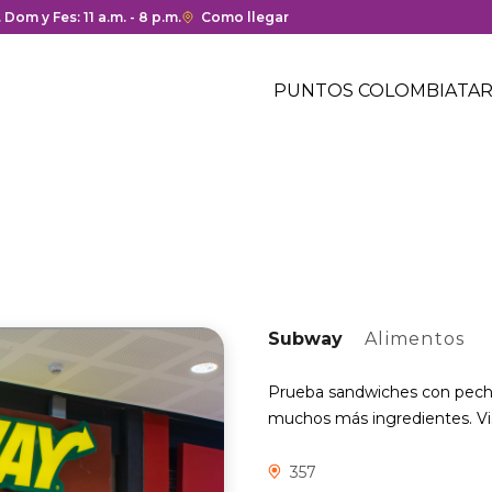
ura y cierre del centro comercial.
. Dom y Fes: 11 a.m. - 8 p.m.
Enlace
Como llegar
con
Menú
redirección
Header
PUNTOS COLOMBIA
TAR
a
Menú
Google
centro
header
Maps
comercial
del
centro
comercial.
Subway
Alimentos
Prueba sandwiches con pechug
muchos más ingredientes. Vis
357