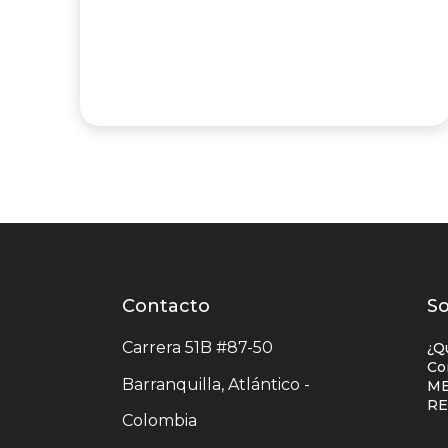
Contacto
Contacto
L
So
centro
e
Carrera 51B #87-50
¿Q
comercial
c
Co
Barranquilla, Atlántico -
ME
c
R
Colombia
c