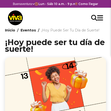
Pasar
Horario de apertura y cierre d
Lun - Sáb 10 a.m. - 9 p.m. Dom y Fes 10 a.m. - 7
Enlace
Como llegar
Selector
Buenaventura
Estás en:
Estás en
al
con
de
contenido
Men
redirección
centros
Searc
Buscar
principal
Hea
M
a
comerciales
API
Google
cen
he
Ruta
Inicio
Eventos
¡Hoy Puede Ser Tu Día de Suerte!
form
Maps
come
del
de
¡Hoy puede ser tu día de
centro
navegación
suerte!
comercial.