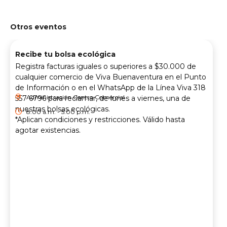
Otros eventos
Recibe tu bolsa ecológica
Registra facturas iguales o superiores a $30.000 de
cualquier comercio de Viva Buenaventura en el Punto
de Información o en el WhatsApp de la Línea Viva 318
Administración Centro Comercial
557 6796 para reclamar, de lunes a viernes, una de
nuestras bolsas ecológicas.
8:00 a.m. - 5:00 p.m.
*Aplican condiciones y restricciones. Válido hasta
agotar existencias.