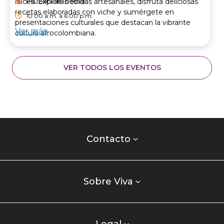
raíces. Explora bebidas artesanales, disfruta deliciosas
Plazoleta de Eventos
recetas elaboradas con viche y sumérgete en
10:00 a.m. a 6:00 p.m.
presentaciones culturales que destacan la vibrante
Ver más
cultura afrocolombiana.
VER TODOS LOS EVENTOS
Contacto
centro
Contacto
comercial
Listados
enlaces
Sobre Viva
centro
comercial
Legal