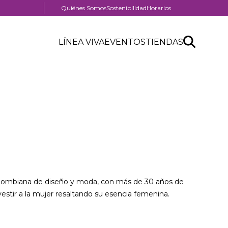
Menú
Quiénes Somos
Sostenibilidad
Horarios
pre
Menú
header
Search
Buscar
Header
LÍNEA VIVA
EVENTOS
TIENDAS
Menú
API
centro
header
form
comercial
ombiana de diseño y moda, con más de 30 años de
vestir a la mujer resaltando su esencia femenina.