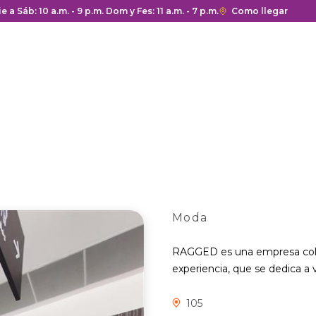
a y cierre del centro comercial.
ie a Sáb: 10 a.m. - 9 p.m. Dom y Fes: 11 a.m. - 7 p.m.
Enlace
Como llegar
con
redirección
a
Google
Maps
del
centro
comercial.
Moda
RAGGED es una empresa col
experiencia, que se dedica a 
105