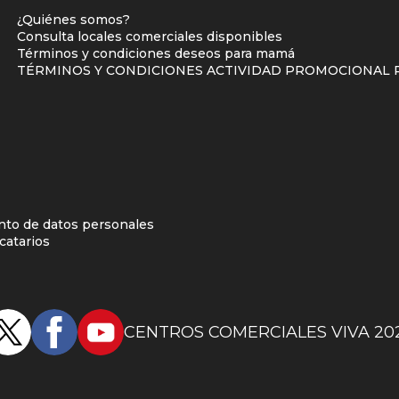
enlaces
¿Quiénes somos?
centro
Consulta locales comerciales disponibles
Términos y condiciones deseos para mamá
comercial
TÉRMINOS Y CONDICIONES ACTIVIDAD PROMOCIONAL P
columna
uno
d
ento de datos personales
catarios
CENTROS COMERCIALES VIVA 20