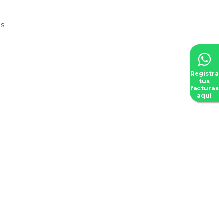
os
Registra
tus
facturas
aquí