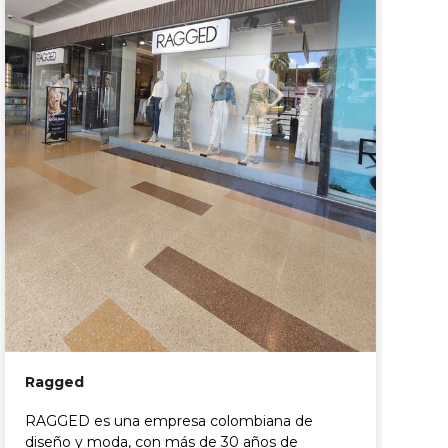
G
G
c
r
Ragged
RAGGED es una empresa colombiana de
diseño y moda, con más de 30 años de