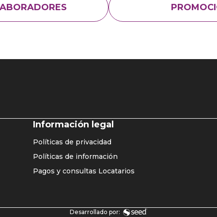
LABORADORES
PROMOCI
Listado
Información legal
enlaces
Políticas de privacidad
home
Políticas de información
principal
Pagos y consultas Locatarios
Desarrollado por: