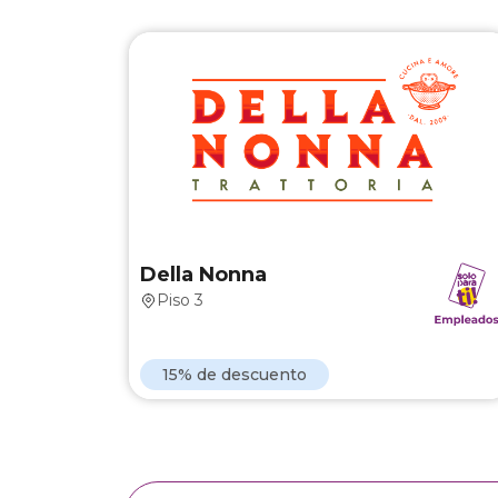
Della Nonn
-Pregunta por las cinco opciones de men
de empleados con gaseosa por $32.00
-15% de descuento sobre la cuenta de lune
a viernes
-10% de descuento sobre la cuenta sábados
domingos y festivos
Della Nonna
Piso 3
Ver Marca
15% de descuento