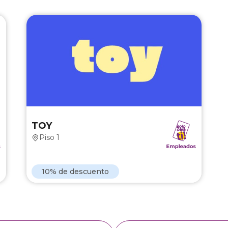
a
TOY
ú
10% de descuento en productos
0
exclusivamente de la línea Toy.
s
.
,
.
TOY
Piso 1
Ver Marca
10% de descuento