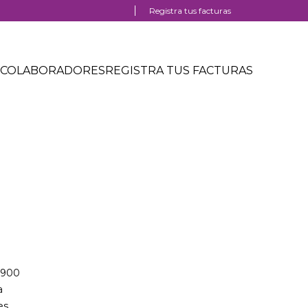
Registra tus facturas
COLABORADORES
REGISTRA TUS FACTURAS
3.900
ta
es.