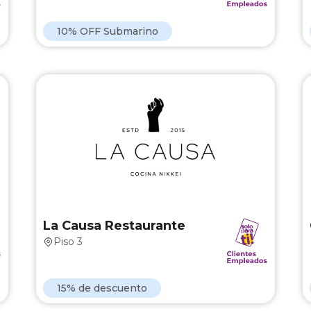
Ver Marca
10% OFF Submarino
o
La Causa Restaurante
.
15% de descuento en toda la carta.
La Causa Restaurante
Piso 3
Ver Marca
15% de descuento