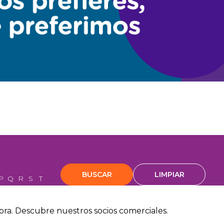
P
Q
R
S
T
U
V
W
X
Y
Z
pra. Descubre nuestros socios comerciales.