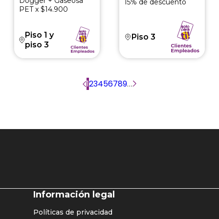
Dogger + Gaseosa
15% de descuento
PET x $14.900
Piso 1 y
Piso 3
piso 3
Página
1
Página
2
Página
3
Página
4
Página
5
Página
6
Página
7
Página
8
Página
9
…
Siguiente
actual
página
Listado
Información legal
enlaces
Políticas de privacidad
home