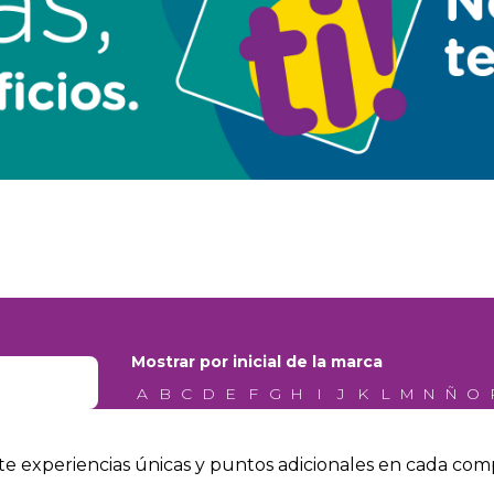
Mostrar por inicial de la marca
A
B
C
D
E
F
G
H
I
J
K
L
M
N
Ñ
O
e experiencias únicas y puntos adicionales en cada com