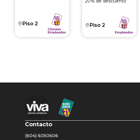
20% de descuento
Piso 2
Piso 2
Paginación
Contacto
(604) 6050606