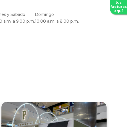
tus
facturas
aquí
nes y Sábado
Domingo
0 a.m. a 9:00 p.m.
10:00 a.m. a 8:00 p.m.