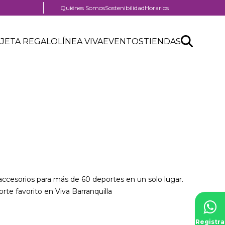
Menú
Quiénes Somos
Sostenibilidad
Horarios
pre
header
Search
Buscar
JETA REGALO
LÍNEA VIVA
EVENTOS
TIENDAS
API
form
accesorios para más de 60 deportes en un solo lugar.
te favorito en Viva Barranquilla
Registra