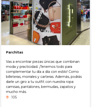
Parchitas
Vas a encontrar piezas únicas que combinan
moda y practicidad. ¡Tenemos todo para
complementar tu día a día con estilo! Como
billeteras, morrales y carteras. Además, podrás
T
darle un giro a tu outfit con nuestra ropa:
C
camisas, pantalones, bermudas, zapatos y
r
mucho más.
y
105
o
m