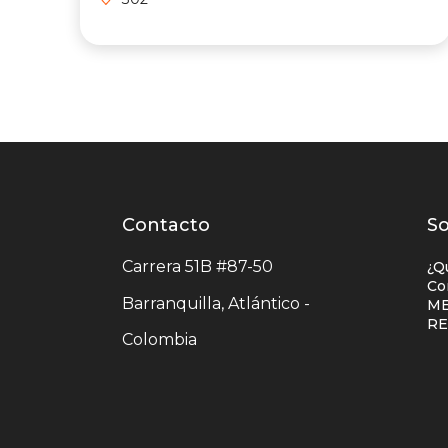
Contacto
Contacto
L
So
centro
e
Carrera 51B #87-50
¿Q
comercial
c
Co
Barranquilla, Atlántico -
ME
c
R
Colombia
c
u