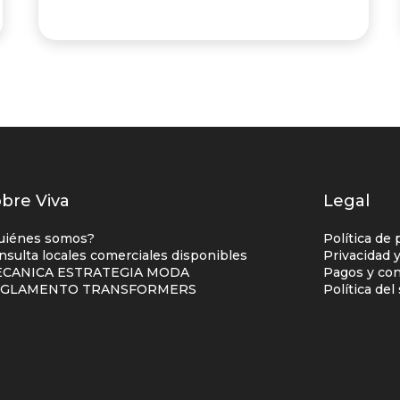
istados
bre Viva
Legal
nlaces
uiénes somos?
Política de 
entro
nsulta locales comerciales disponibles
Privacidad 
CANICA ESTRATEGIA MODA
Pagos y con
omercial
EGLAMENTO TRANSFORMERS
Política de
olumna
no