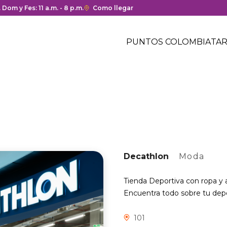
ura y cierre del centro comercial.
. Dom y Fes: 11 a.m. - 8 p.m.
Enlace
Como llegar
con
Menú
redirección
Header
PUNTOS COLOMBIA
TAR
a
Menú
Google
centro
header
Maps
comercial
del
centro
comercial.
Decathlon
Moda
Tienda Deportiva con ropa y 
Encuentra todo sobre tu depor
101