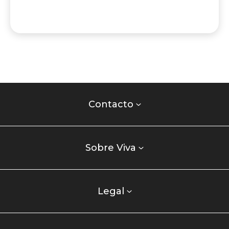
Contacto
centro
Contacto
comercial
Listados
enlaces
Sobre Viva
centro
comercial
columna
Legal
uno