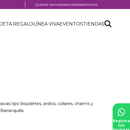
Menú
Quiénes Somos
Sostenibilidad
Horarios
pre
header
Search
Buscar
JETA REGALO
LÍNEA VIVA
EVENTOS
TIENDAS
API
form
ivas tipo brazaletes, anillos, collares, charms y
arranquilla
Registra
tus
facturas