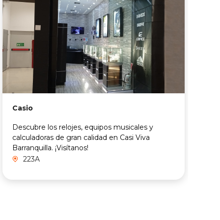
Casio
F
Descubre los relojes, equipos musicales y
T
calculadoras de gran calidad en Casi Viva
B
Barranquilla. ¡Visítanos!
a
223A