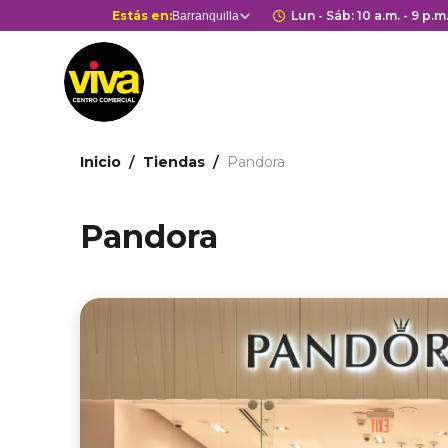
Pasar
Selector
Estás en:
Horario de apert
Lun - Sáb: 10 a.m. - 9 p.m
Barranquilla
Estás en
al
de
contenido
centros
principal
comerciales
Ruta
Inicio
Tiendas
Pandora
de
navegación
Pandora