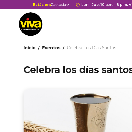
Pasar
Selector
Estás en:
Horario de apertur
Lun - Jue: 10 a.m. - 8 p.m. V
Caucasia
Estás en
al
de
contenido
centros
principal
comerciales
Ruta
Inicio
Eventos
Celebra Los Días Santos
de
navegación
Celebra los días santo