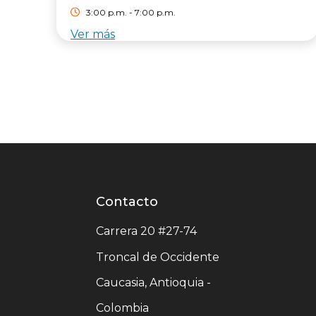
3:00 p.m. - 7:00 p.m.
Ver más
Contacto
Contacto
centro
Carrera 20 #27-74
comercial
Troncal de Occidente
Caucasia, Antioquia -
Colombia