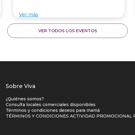
Ver más
VER TODOS LOS EVENTOS
Listados
Sobre Viva
enlaces
¿Quiénes somos?
centro
Consulta locales comerciales disponibles
Términos y condiciones deseos para mamá
comercial
TÉRMINOS Y CONDICIONES ACTIVIDAD PROMOCIONAL P
columna
uno