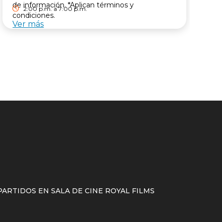
de información. *Aplican términos y
2:00 p.m. a 7:00 p.m.
condiciones.
Ver más
V
ARTIDOS EN SALA DE CINE ROYAL FILMS