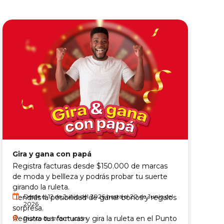
Gira y gana con papá
C
Registra facturas desde $150.000 de marcas
C
de moda y bellleza y podrás probar tu suerte
c
girando la ruleta.
Desde el 12 de Junio del 2026 hasta el 20 de Junio del
Tendrás la posibilidad de ganar bonos y regalos
2026
sorpresa.
Registra tus facturas y gira la ruleta en el Punto
Punto de Información