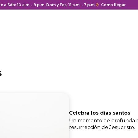
a y cierre del centro comercial.
ie a Sáb: 10 a.m. - 9 p.m. Dom y Fes: 11 a.m. - 7 p.m.
Enlace
Como llegar
con
redirección
a
Google
Maps
del
centro
comercial.
s
Celebra los días santos
Un momento de profunda re
resurrección de Jesucristo.