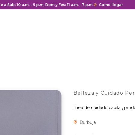
a y cierre del centro comercial.
ie a Sáb: 10 a.m. - 9 p.m. Dom y Fes: 11 a.m. - 7 p.m.
Enlace
Como llegar
con
redirección
a
Google
Maps
del
centro
comercial.
Belleza y Cuidado Per
línea de cuidado capilar, prod
Burbuja