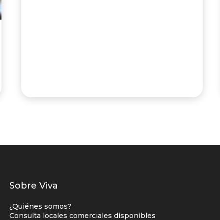
Listados
Sobre Viva
enlaces
¿Quiénes somos?
centro
Consulta locales comerciales disponibles