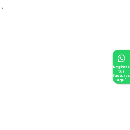
os
Registra
tus
facturas
aquí