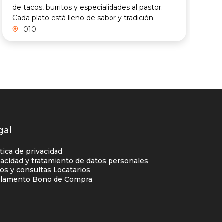
de tacos, burritos y especialidades al pastor.
Cada plato está lleno de sabor y tradición.
010
gal
ítica de privacidad
vacidad y tratamiento de datos personales
os y consultas Locatarios
lamento Bono de Compra