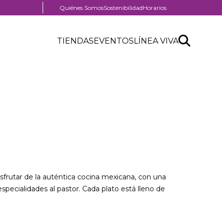
Menú
Quiénes Somos
Sostenibilidad
Horarios
pre
Menú
header
Search
Buscar
Header
TIENDAS
EVENTOS
LÍNEA VIVA
Menú
API
centro
header
form
comercial
disfrutar de la auténtica cocina mexicana, con una
especialidades al pastor. Cada plato está lleno de