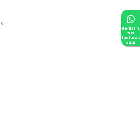
os
Registra
tus
facturas
aquí