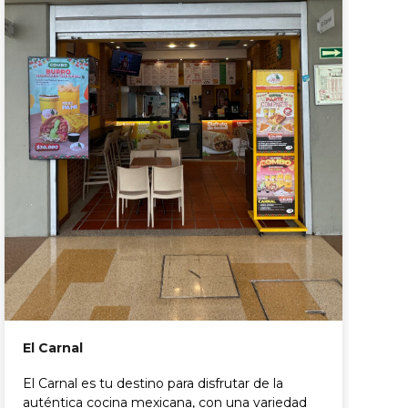
K
K
d
s
c
El Carnal
El Carnal es tu destino para disfrutar de la
auténtica cocina mexicana, con una variedad