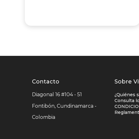
Contacto
Contacto
Lista
Sobre Vi
centro
enlac
Diagonal 16 #104 - 51
¿Quiénes 
comercial
centr
Consulta l
Fontibón, Cundinamarca -
CONDICIO
comer
Reglamento
Colombia
colu
uno