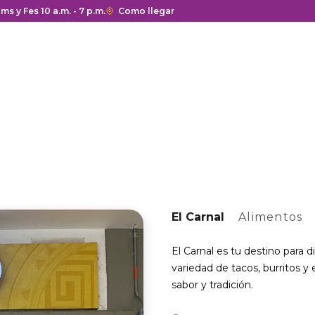
a y cierre del centro comercial.
ms y Fes 10 a.m. - 7 p.m.
Enlace
Como llegar
con
redirección
a
Google
Maps
del
centro
comercial.
El Carnal
Alimentos
El Carnal es tu destino para 
variedad de tacos, burritos y 
sabor y tradición.