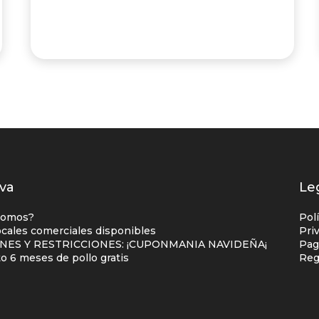
dos
va
Le
es
somos?
Pol
o
ocales comerciales disponibles
Pri
NES Y RESTRICCIONES: ¡CUPONMANIA NAVIDEÑA¡
Pag
cial
 6 meses de pollo gratis
Reg
mna