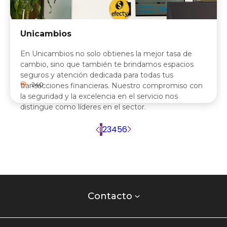
Unicambios
En Unicambios no solo obtienes la mejor tasa de
cambio, sino que también te brindamos espacios
seguros y atención dedicada para todas tus
240
transacciones financieras. Nuestro compromiso con
la seguridad y la excelencia en el servicio nos
distingue como líderes en el sector.
Paginación
Página
1
Página
2
Página
3
Página
4
Página
5
Página
6
Siguiente
actual
página
Contacto
centro
Contacto
comercial
Listados