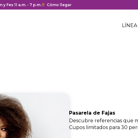
a y cierre del centro comercial.
 y Fes 11 a.m. - 7 p.m.
Enlace
Cómo llegar
con
Me
redirección
Hea
LÍNEA
a
Me
Google
cen
hea
Maps
com
del
centro
comercial.
Pasarela de Fajas
Descubre referencias que mo
Cupos limitados para 30 per