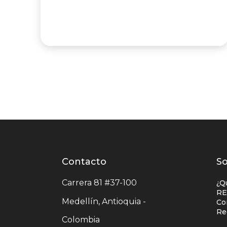
Contacto
Contacto
L
So
centro
e
Carrera 81 #37-100
¿Q
comercial
c
RE
Medellín, Antioquia -
Co
c
Re
Colombia
c