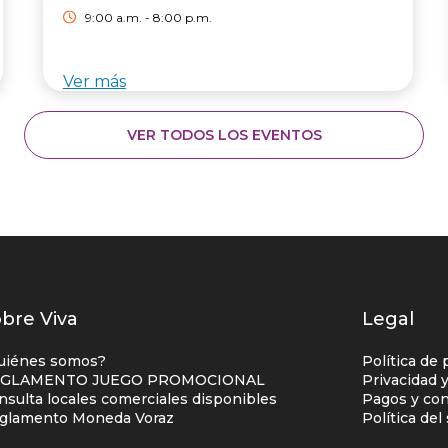
9:00 a.m. - 8:00 p.m.
Ver más
VER TODOS LOS EVENTOS
istados
bre Viva
Legal
nlaces
uiénes somos?
Política de 
entro
GLAMENTO JUEGO PROMOCIONAL
Privacidad 
nsulta locales comerciales disponibles
Pagos y con
omercial
glamento Moneda Voraz
Política de
olumna