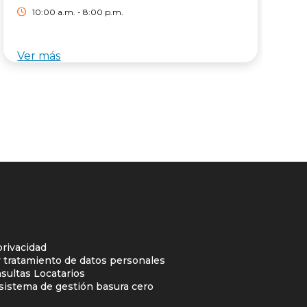
10:00 a.m. - 8:00 p.m.
Ver más
V
privacidad
y tratamiento de datos personales
sultas Locatarios
l sistema de gestión basura cero