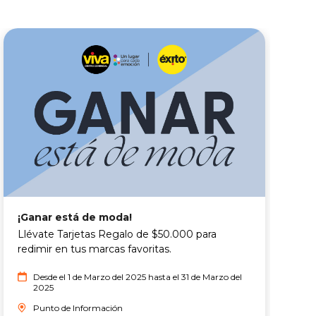
¡Ganar está de moda!
T
Llévate Tarjetas Regalo de $50.000 para
T
redimir en tus marcas favoritas.
o
n
Desde el 1 de Marzo del 2025 hasta el 31 de Marzo del
s
2025
l
Punto de Información