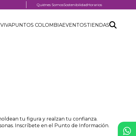
Menú
Quiénes Somos
Sostenibilidad
Horarios
pre
nú
header
Search
Buscar
der
 VIVA
PUNTOS COLOMBIA
EVENTOS
TIENDAS
nú
API
tro
der
form
ercial
ldean tu figura y realzan tu confianza.
sonas. Inscríbete en el Punto de Información.