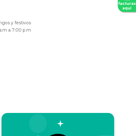
facturas
aquí
gos y festivos
 a.m a 7:00 p.m