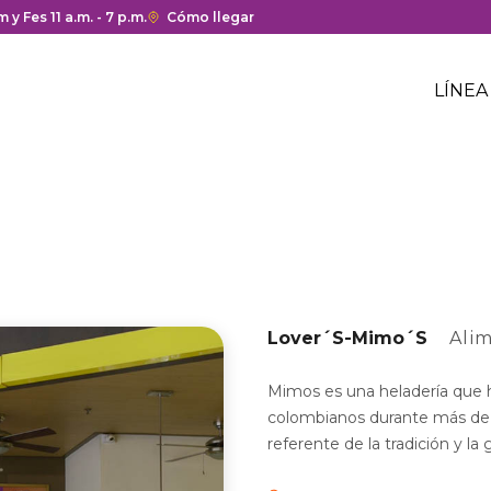
a y cierre del centro comercial.
 y Fes 11 a.m. - 7 p.m.
Enlace
Cómo llegar
con
Me
redirección
Hea
LÍNEA
a
Me
Google
cen
hea
Maps
com
del
centro
comercial.
Lover´S-Mimo´S
Ali
Mimos es una heladería que ha
colombianos durante más de 5
referente de la tradición y l