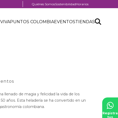
Menú
Quiénes Somos
Sostenibilidad
Horarios
pre
nú
header
Search
Buscar
der
 VIVA
PUNTOS COLOMBIA
EVENTOS
TIENDAS
nú
API
tro
der
form
ercial
mentos
 llenado de magia y felicidad la vida de los
0 años. Esta heladería se ha convertido en un
a gastronomía colombiana.
Registra
tus