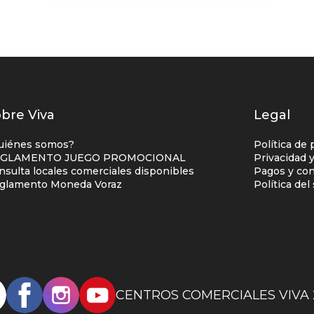
istados
bre Viva
Legal
nlaces
uiénes somos?
Política de 
entro
GLAMENTO JUEGO PROMOCIONAL
Privacidad 
nsulta locales comerciales disponibles
Pagos y con
omercial
glamento Moneda Voraz
Política de
olumna
no
CENTROS COMERCIALES VIVA 