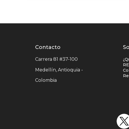
Contacto
Contacto
L
So
centro
e
Carrera 81 #37-100
¿Q
comercial
c
RE
Medellín, Antioquia -
Co
c
Re
Colombia
c
u
Redes
sociales