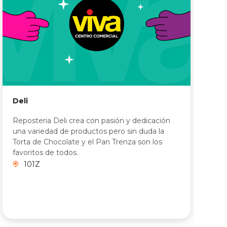
Deli
S
Reposteria Deli crea con pasión y dedicación
una variedad de productos pero sin duda la
S
Torta de Chocolate y el Pan Trenza son los
o
favoritos de todos.
p
101Z
m