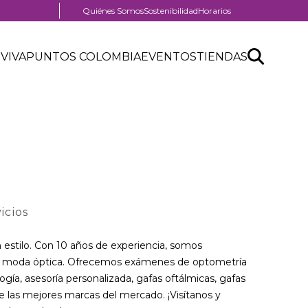
Menú
Quiénes Somos
Sostenibilidad
Horarios
pre
nú
header
Search
Buscar
der
 VIVA
PUNTOS COLOMBIA
EVENTOS
TIENDAS
nú
API
tro
der
form
ercial
icios
n estilo. Con 10 años de experiencia, somos
al y moda óptica. Ofrecemos exámenes de optometría
gía, asesoría personalizada, gafas oftálmicas, gafas
e las mejores marcas del mercado. ¡Visítanos y