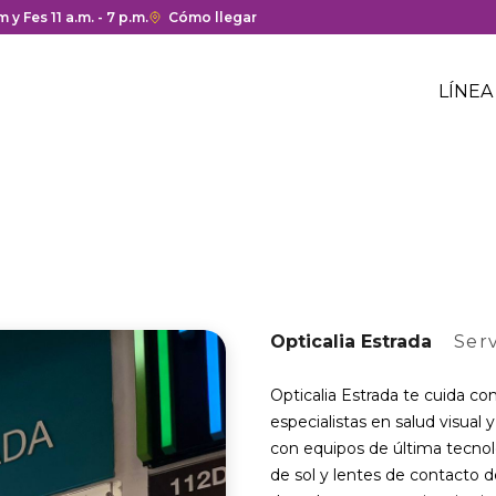
a y cierre del centro comercial.
 y Fes 11 a.m. - 7 p.m.
Enlace
Cómo llegar
con
Me
redirección
Hea
LÍNEA
a
Me
Google
cen
hea
Maps
com
del
centro
comercial.
Opticalia Estrada
Serv
Opticalia Estrada te cuida co
especialistas en salud visu
con equipos de última tecnolo
de sol y lentes de contacto d