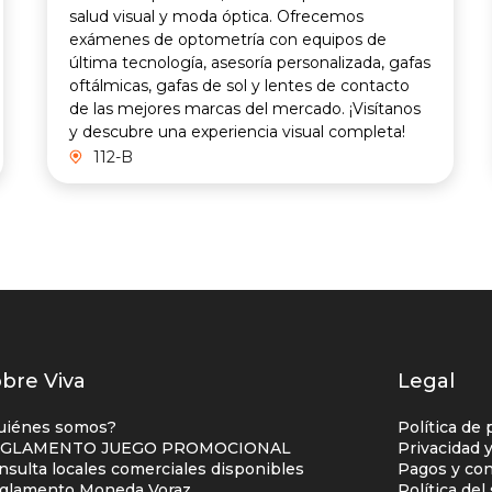
salud visual y moda óptica. Ofrecemos
exámenes de optometría con equipos de
última tecnología, asesoría personalizada, gafas
oftálmicas, gafas de sol y lentes de contacto
de las mejores marcas del mercado. ¡Visítanos
y descubre una experiencia visual completa!
112-B
istados
bre Viva
Legal
nlaces
uiénes somos?
Política de 
entro
GLAMENTO JUEGO PROMOCIONAL
Privacidad 
nsulta locales comerciales disponibles
Pagos y con
omercial
glamento Moneda Voraz
Política de