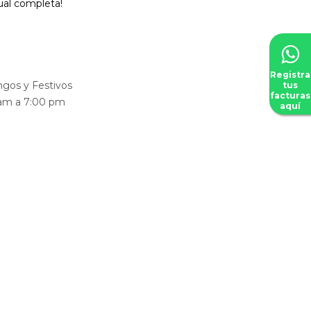
ual completa!
Registra
gos y Festivos
tus
facturas
 am a 7:00 pm
aquí